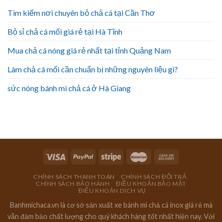
Tìm kiếm nơi chuyên bỏ chả cá tại Cần Thơ
Bỏ sỉ chả cá mối giá rẻ tại Hà Tĩnh
Mua chả cá nóng giá rẻ nhất tại tỉnh Quảng Nam
Làm chả cá mối cần chuẩn bị những nguyên liệu gì?
sức nóng bánh mì chả cá ở Hà Giang
CHÍNH SÁCH THANH TOÁN
CHÍNH SÁCH ĐỔI TRẢ
CHÍNH SÁCH BẢO HÀNH
ĐIỀU KHOẢN BẢO MẬT
ĐIỀU KHOẢN DỊCH VỤ
Banhmichaca.vn là cơ sở sản xuất xe bánh mì chả cá inox giá rẻ mà
vẫn đảm bảo chất lượng cho quý khách hàng tốt nhất hiện nay. Với