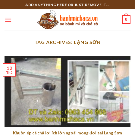
Skip
ADD ANYTHING HERE OR JUST REMOVE IT...
to
content
0
TAG ARCHIVES:
LẠNG SƠN
12
Th2
Khuôn ép cá chả lợi ích lớn ngoài mong đợi tại Lạng Sơn