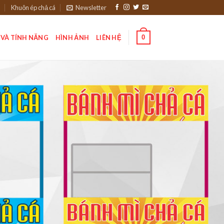
Khuôn ép chả cá
Newsletter
0
 VÀ TÍNH NĂNG
HÌNH ẢNH
LIÊN HỆ