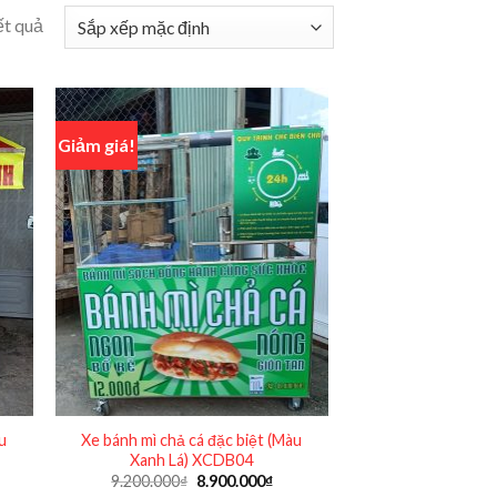
ết quả
Giảm giá!
u
Xe bánh mì chả cá đặc biệt (Màu
Xanh Lá) XCDB04
Giá
Giá
9.200.000
₫
8.900.000
₫
n
gốc
hiện