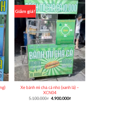
Giảm giá!
ng)
Xe bánh mì chả cá nhỏ (xanh lá) –
XCN04
Giá
Giá
5.100.000
₫
4.900.000
₫
n
gốc
hiện
là:
tại
5.100.000₫.
là:
00.000₫.
4.900.000₫.