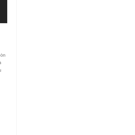
òn
à
u