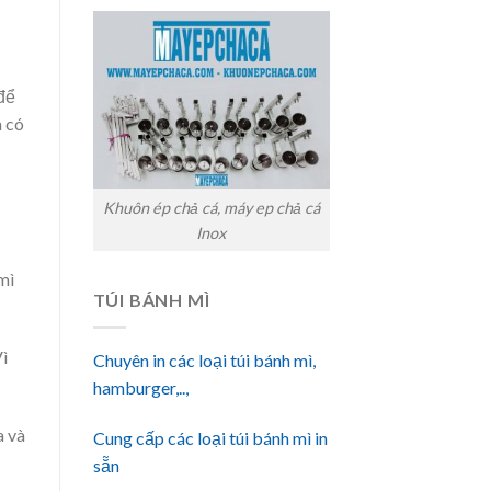
 để
a có
Khuôn ép chả cá, máy ep chả cá
Inox
mì
TÚI BÁNH MÌ
Vì
Chuyên in các loại túi bánh mì,
hamburger,..,
a và
Cung cấp các loại túi bánh mì in
sẵn