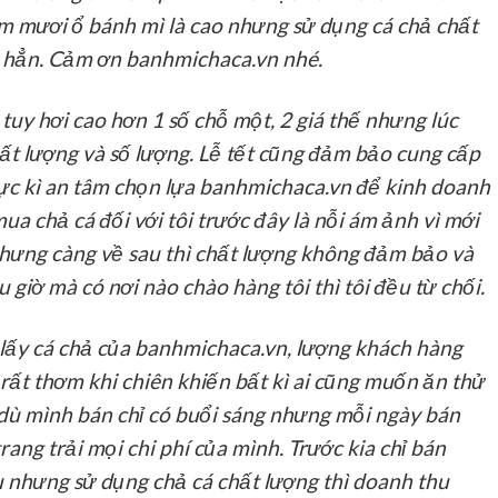
m mươi ổ bánh mì là cao nhưng sử dụng cá chả chất
ên hẳn. Cảm ơn banhmichaca.vn nhé.
tuy hơi cao hơn 1 số chỗ một, 2 giá thế nhưng lúc
t lượng và số lượng. Lễ tết cũng đảm bảo cung cấp
cực kì an tâm chọn lựa banhmichaca.vn để kinh doanh
ua chả cá đối với tôi trước đây là nỗi ám ảnh vì mới
nhưng càng về sau thì chất lượng không đảm bảo và
ếu giờ mà có nơi nào chào hàng tôi thì tôi đều từ chối.
lấy cá chả của banhmichaca.vn, lượng khách hàng
 rất thơm khi chiên khiến bất kì ai cũng muốn ăn thử
dù mình bán chỉ có buổi sáng nhưng mỗi ngày bán
rang trải mọi chi phí của mình. Trước kia chỉ bán
u nhưng sử dụng chả cá chất lượng thì doanh thu