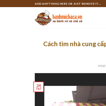
Skip
ADD ANYTHING HERE OR JUST REMOVE IT...
to
content
Cách tìm nhà cung cấp
POST
24
Th7