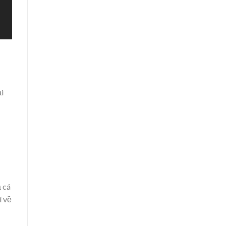
ại
ả cá
í về