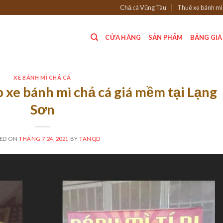
Chả cá Vũng Tàu
Thuê xe bánh mì
CỬA HÀNG
SẢN PHẨM
BẢNG GIÁ
XE BÁNH MÌ CHẢ CÁ
 xe bánh mì chả cá giá mềm tại Lạng
Sơn
ED ON
THÁNG 7 24, 2021
BY
TANQD