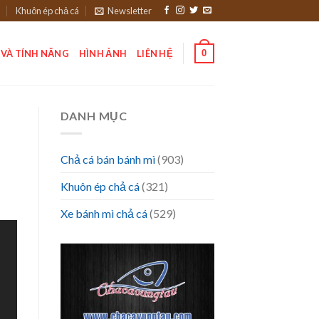
Khuôn ép chả cá
Newsletter
0
 VÀ TÍNH NĂNG
HÌNH ẢNH
LIÊN HỆ
DANH MỤC
Chả cá bán bánh mì
(903)
Khuôn ép chả cá
(321)
Xe bánh mì chả cá
(529)