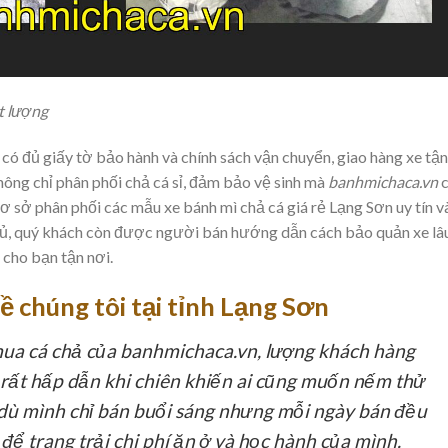
t lượng
có đủ giấy tờ bảo hành và chính sách vận chuyển, giao hàng xe tận
hông chỉ phân phối chả cá sỉ, đảm bảo vệ sinh mà
banhmichaca.vn
c
ơ sở phân phối các mẫu xe bánh mì chả cá giá rẻ Lạng Sơn uy tín v
ủ, quý khách còn được người bán hướng dẫn cách bảo quản xe lâ
 cho bạn tận nơi.
ề chúng tôi tại tỉnh Lạng Sơn
ua cá chả của banhmichaca.vn, lượng khách hàng
i rất hấp dẫn khi chiên khiến ai cũng muốn nếm thử
dù mình chỉ bán buổi sáng nhưng mỗi ngày bán đều
để trang trải chi phí ăn ở và học hành của mình.