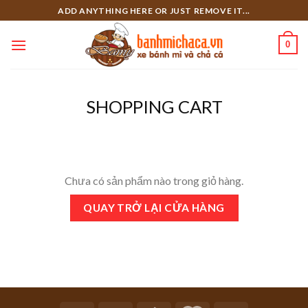
Skip
ADD ANYTHING HERE OR JUST REMOVE IT...
to
content
0
SHOPPING CART
Chưa có sản phẩm nào trong giỏ hàng.
QUAY TRỞ LẠI CỬA HÀNG