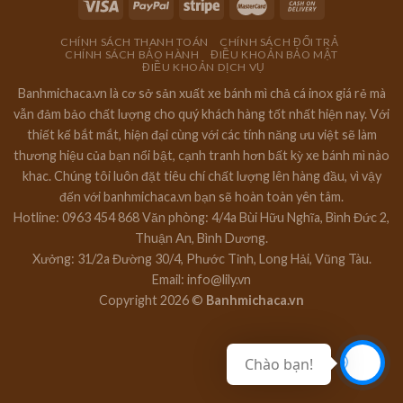
CHÍNH SÁCH THANH TOÁN
CHÍNH SÁCH ĐỔI TRẢ
CHÍNH SÁCH BẢO HÀNH
ĐIỀU KHOẢN BẢO MẬT
ĐIỀU KHOẢN DỊCH VỤ
Banhmichaca.vn là cơ sở sản xuất xe bánh mì chả cá inox giá rẻ mà
vẫn đảm bảo chất lượng cho quý khách hàng tốt nhất hiện nay. Với
thiết kế bắt mắt, hiện đại cùng với các tính năng ưu việt sẽ làm
thương hiệu của bạn nổi bật, cạnh tranh hơn bất kỳ xe bánh mì nào
khac. Chúng tôi luôn đặt tiêu chí chất lượng lên hàng đầu, vì vậy
đến với banhmichaca.vn bạn sẽ hoàn toàn yên tâm.
Hotline: 0963 454 868 Văn phòng: 4/4a Bùi Hữu Nghĩa, Bình Đức 2,
Thuận An, Bình Dương.
Xưởng: 31/2a Đường 30/4, Phước Tỉnh, Long Hải, Vũng Tàu.
Email: info@lily.vn
Copyright 2026 ©
Banhmichaca.vn
Chào bạn!