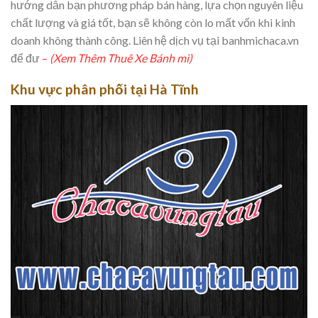
hướng dẫn bạn phương pháp bán hàng, lựa chọn nguyên liệu
chất lượng và giá tốt, bạn sẽ không còn lo mất vốn khi kinh
doanh không thành công. Liên hệ dịch vụ tại banhmichaca.vn
để đư
–
(Xem Thêm Thuê Xe Bánh mì)
Khu vực phân phối tại Hà Tĩnh