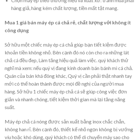
Chọn máy ép theo thương hiệu và xuất xứ: tránh mua phải
hàng giả, hàng kém chất lượng, tiền mất tật mang.
Mua 1 giá bán máy ép cá chả rẻ, chất lượng với không ít
công dụng
Sở hữu một chiếc máy ép cá chả giúp bạn tiết kiệm được
khoản tiền không nhỏ. Bên cạnh đó nó còn cho ra những lát
chả cá đều đep, Làm tăng hiệu quả làm việc. quý khách thử
nghĩ mà xem: nếu quý vị đang kinh doanh bán bánh mì cá chả.
Quán của bán khá đông khác, Quý vị cần phải thật nhanh tay
mới có thể hoàn thành được mọi đề nghị của người mua
hàng. Sở hữu 1 chiếc máy ép chả cá sẽ giúp công việc đơn
giản và nhanh chóng, tiết kiệm thời gian mà lại tăng năng
suất.
Máy ép chả cá nóng được sản xuất bằng inox chắc chắn,
không han rỉ. Bên cạnh đó, thiết kế nhỏ ngọn không bị vướng
víu hoặc khó dùng, quý khách có thể di chuyển máy sao cho