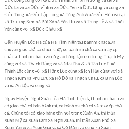
Đức La và xã Đức Vĩnh & xã Đức Yên xã Đức Lạng và cùng xã
Đức Tùng. xã Đức Lập cùng xã Tùng Ảnh & xã Đức Hòa và tại
xã Trường Sơn, xã Bùi Xá xã Yên Hồ và xã Trung Lễ & xã Thái
Yên cùng với xã Đức Châu, xã
Gần Huyện Lộc Hà của Hà Tĩnh, hiện tại banhmichaca.vn
chuyên giao chả cá chiên chợ, xe bánh mì chả cá và máy ép
chả cá. banhmichaca.vn có giao hàng tận nơi trong Thạch Mỹ
cùng với xã Thạch Bằng và xã Mai Phụ & xã Tân Lộc & xã
Thịnh Lộc cùng với xã Hồng Lộc cùng xã Ích Hậu cùng với xã
Thạch Kim xã Phù Lưu xã Hộ Độ xã Thạch Châu, xã Bình Lộc
và xã An Lộc và cùng xã
Ngay Huyện Nghi Xuân của Hà Tĩnh, hiện tại banhmichaca.vn
có giao chả cá bán bánh mì, xe bánh mì chả cá và máy ép chả
cá. Chúng tôi có giao hàng tận nơi trong Xuân An. thị trấn
Xuân Mỹ xã Xuân Lam xã Nghi Xuân. thị trấn Xuân Phổ, xã
Xuân Yên & xã Xuân Giang, xã Cỗ Đạm và cùng xã Xuân