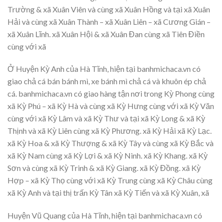
Trường & xã Xuân Viên và cùng xã Xuân Hồng và tại xã Xuân
Hải và cùng xã Xuân Thành – xã Xuân Liên – xã Cương Gián –
xã Xuân Lĩnh. xã Xuân Hội & xã Xuân Đan cùng xã Tiên Điền
cùng với xã
Ở Huyện Kỳ Anh của Hà Tĩnh, hiện tại banhmichaca.vn có
giao chả cá bán bánh mì, xe bánh mì chả cá và khuôn ép chả
cá. banhmichaca.vn có giao hàng tận nơi trong Kỳ Phong cùng
xã Kỳ Phú – xã Kỳ Hà và cùng xã Kỳ Hưng cùng với xã Kỳ Văn
cùng với xã Kỳ Lâm và xã Kỳ Thư và tại xã Kỳ Long & xã Kỳ
Thịnh và xã Kỳ Liên cùng xã Kỳ Phương. xã Kỳ Hải xã Kỳ Lạc.
xã Kỳ Hoa & xã Kỳ Thượng & xã Kỳ Tây và cùng xã Kỳ Bắc và
xã Kỳ Nam cùng xã Kỳ Lợi & xã Kỳ Ninh. xã Kỳ Khang. xã Kỳ
Sơn và cùng xã Kỳ Trinh & xã Kỳ Giang. xã Kỳ Đồng. xã Kỳ
Hợp – xã Kỳ Thọ cùng với xã Kỳ Trung cùng xã Kỳ Châu cùng
xã Kỳ Anh và tại thị trấn Kỳ Tân xã Kỳ Tiến và xã Kỳ Xuân, xã
Huyện Vũ Quang của Hà Tĩnh, hiện tại banhmichaca.vn có