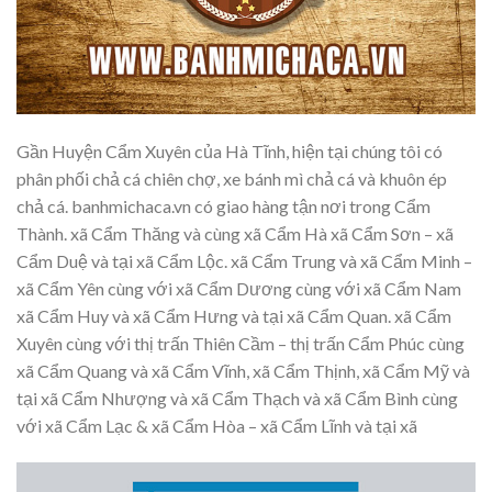
Gần Huyện Cẩm Xuyên của Hà Tĩnh, hiện tại chúng tôi có
phân phối chả cá chiên chợ, xe bánh mì chả cá và khuôn ép
chả cá. banhmichaca.vn có giao hàng tận nơi trong Cẩm
Thành. xã Cẩm Thăng và cùng xã Cẩm Hà xã Cẩm Sơn – xã
Cẩm Duệ và tại xã Cẩm Lộc. xã Cẩm Trung và xã Cẩm Minh –
xã Cẩm Yên cùng với xã Cẩm Dương cùng với xã Cẩm Nam
xã Cẩm Huy và xã Cẩm Hưng và tại xã Cẩm Quan. xã Cẩm
Xuyên cùng với thị trấn Thiên Cầm – thị trấn Cẩm Phúc cùng
xã Cẩm Quang và xã Cẩm Vĩnh, xã Cẩm Thịnh, xã Cẩm Mỹ và
tại xã Cẩm Nhượng và xã Cẩm Thạch và xã Cẩm Bình cùng
với xã Cẩm Lạc & xã Cẩm Hòa – xã Cẩm Lĩnh và tại xã