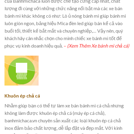
của Banhmichaca luôn được chế tạo cứng cáp nhất, chất
lượng đi cùng với những chức năng nổi bật mà các xe bán
bánh mì khác không có như: Lò ủ nóng bánh mì giúp bánh mì
luôn giòn ngon, bảng hiệu Mica đèn led giúp bán kể cả vào
buổi tối, thiết kế bắt mắt và chuyên nghiệp,… Vậy nên, quý
khách hãy cân nhắc chọn cho mình chiếc xe bánh mì tốt để
phục vụ kinh doanh hiệu quả.
–
(Xem Thêm Xe bánh mì chả cá)
Khuôn ép chả cá
Nhằm giúp bạn có thể tự làm xe bán bánh mì cá chả nhưng
không làm được khuôn ép chả cá (máy ép cá chả),
banhmichaca.vn chuyên sản xuất các loại khuôn ép cá chả
inox đảm bảo chất lượng, dễ lắp đặt và đẹp mắt. Với kinh