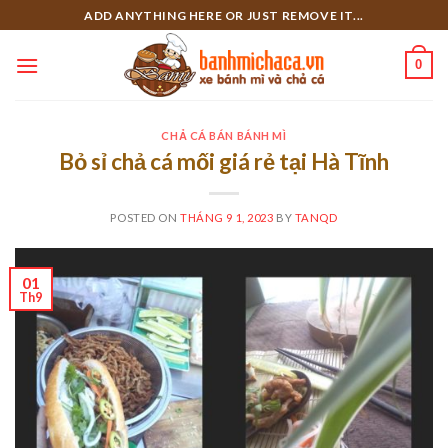
Skip
ADD ANYTHING HERE OR JUST REMOVE IT...
to
content
0
CHẢ CÁ BÁN BÁNH MÌ
Bỏ sỉ chả cá mối giá rẻ tại Hà Tĩnh
POSTED ON
THÁNG 9 1, 2023
BY
TANQD
01
Th9