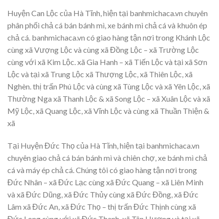
Huyện Can Lộc của Hà Tĩnh, hiện tại banhmichaca.vn chuyên
phân phối chả cá bán bánh mì, xe bánh mì chả cá và khuôn ép
chả cá. banhmichaca.vn có giao hàng tận nơi trong Khánh Lộc
cùng xã Vượng Lộc và cùng xã Đồng Lộc – xã Trường Lộc
cùng với xã Kim Lộc. xã Gia Hanh – xã Tiến Lộc và tại xã Sơn
Lộc và tại xã Trung Lộc xã Thượng Lộc, xã Thiên Lộc, xã
Nghèn. thị trấn Phú Lộc và cùng xã Tùng Lộc và xã Yên Lộc, xã
Thường Nga xã Thanh Lộc & xã Song Lộc – xã Xuân Lộc và xã
Mỹ Lộc, xã Quang Lộc, xã Vĩnh Lộc và cùng xã Thuần Thiện &
xã
Tại Huyện Đức Thọ của Hà Tĩnh, hiện tại banhmichaca.vn
chuyên giao chả cá bán bánh mì và chiên chợ, xe bánh mì chả
cá và máy ép chả cá. Chúng tôi có giao hàng tận nơi trong
Đức Nhân – xã Đức Lạc cùng xã Đức Quang – xã Liên Minh
và xã Đức Dũng, xã Đức Thủy cùng xã Đức Đồng, xã Đức
Lâm xã Đức An, xã Đức Thọ – thị trấn Đức Thịnh cùng xã
Đức Long cùng với xã Đức Thanh. xã Tân Hương và tại xã