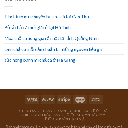
Tìm kiếm nơi chuyên bỏ chả cá tại Cần Thơ
Bỏ sỉ chả cá mối giá rẻ tại Hà Tĩnh
Mua chả cá nóng giá rẻ nhất tại tỉnh Quảng Nam
Làm chả cá mối cần chuẩn bị những nguyên liệu gì?
sức nóng bánh mì chả cá ở Hà Giang
CHÍNH SÁCH THANH TOÁN
CHÍNH SÁCH ĐỔI TRẢ
CHÍNH SÁCH BẢO HÀNH
ĐIỀU KHOẢN BẢO MẬT
ĐIỀU KHOẢN DỊCH VỤ
Banhmichaca.vn là cơ sở sản xuất xe bánh mì chả cá inox giá rẻ mà