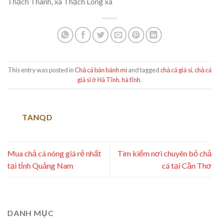
Thạch Thanh, xã Thạch Long xã
This entry was posted in
Chả cá bán bánh mì
and tagged
chả cá giá sỉ
,
chả cá
giá sỉ ở Hà Tĩnh
,
hà tĩnh
.
TANQD
Mua chả cá nóng giá rẻ nhất
Tìm kiếm nơi chuyên bỏ chả
tại tỉnh Quảng Nam
cá tại Cần Thơ
DANH MỤC