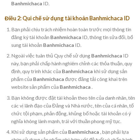
Banhmichaca
ID.
Điều 2: Qui chế sử dụng tài khoản
Banhmichaca
ID
Bạn phải chịu trách nhiệm hoàn toàn trước mọi thông tin
đăng ký tài khoản
Banhmichaca
ID, thông tin sửa đổi, bổ
sung tài khoản
Banhmichaca
ID.
Ngoài việc tuân thủ Quy chế sử dụng
Banhmichaca
ID
này, bạn phải chấp hành nghiêm chỉnh các thỏa thuận, quy
định, quy trình khác của
Banhmichaca
khi sử dụng sản
phẩm của
Banhmichaca
được đăng tải công khai trên
website sản phẩm của
Banhmichaca
.
Bạn không được đặt tài khoản theo tên của danh nhân, tên
các vị lãnh đạo của Đảng và Nhà nước, tên của cá nhân, tổ
chức tội phạm, phản động, khủng bố hoặc tài khoản có ý
nghĩa không lành mạnh, trái với thuần phong mỹ tục.
Khi sử dụng sản phẩm của
Banhmichaca
, bạn phải lựa
chọn sử dụng sản phẩm phù hợp với độ tuổi và chấp hành