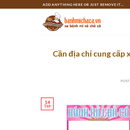
Skip
ADD ANYTHING HERE OR JUST REMOVE IT...
to
content
Cần địa chỉ cung cấp x
POST
14
Th9