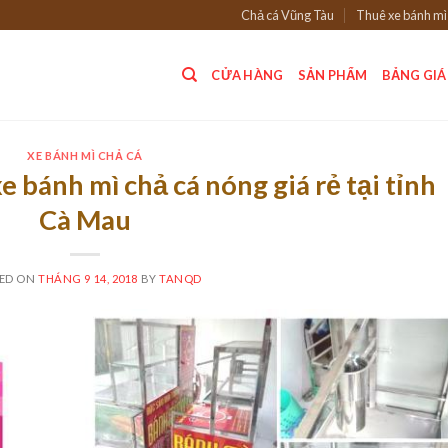
Chả cá Vũng Tàu
Thuê xe bánh mì
CỬA HÀNG
SẢN PHẨM
BẢNG GIÁ
XE BÁNH MÌ CHẢ CÁ
e bánh mì chả cá nóng giá rẻ tại tỉnh
Cà Mau
ED ON
THÁNG 9 14, 2018
BY
TANQD