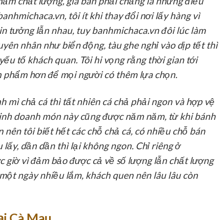
ẩm chất lượng, giá bán phải chăng là những điều
anhmichaca.vn, tôi ít khi thay đổi nơi lấy hàng vì
tin tưởng lẫn nhau, tuy banhmichaca.vn đôi lúc làm
uyên nhân như biển động, tàu ghe nghỉ vào dịp tết thì
 yếu tố khách quan. Tôi hi vọng rằng thời gian tới
 phẩm hơn để mọi người có thêm lựa chọn.
 mì chả cá thì tất nhiên cá chả phải ngon và hợp vệ
i kinh doanh món này cũng được năm năm, từ khi bánh
 nên tôi biết hết các chỗ chả cá, có nhiều chỗ bán
lấy, dần dần thì lại không ngon. Chỉ riêng ở
ớc giờ vì đảm bảo được cả về số lượng lẫn chất lượng
n một ngày nhiều lắm, khách quen nên lâu lâu còn
ại Cà Mau