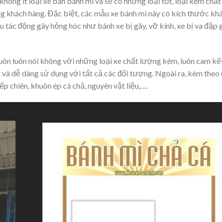
không ít loại xe bán bánh mì và sẽ có những loại tốt, loại kém chất
ừng khách hàng. Đặc biệt, các mẫu xe bánh mì này có kích thước kh
ều tác động gây hỏng hóc như bánh xe bị gãy, vỡ kính, xe bị va đập 
uôn luôn nói không với những loại xe chất lượng kém, luôn cam kế
t và dễ dàng sử dụng với tất cả các đối tượng. Ngoài ra, kèm theo
p chiên, khuôn ép cá chả, nguyên vật liệu,….