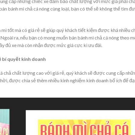
 cung cấp những chiếc xe đảm bảo chất lượng với mức giá phải ch
bán bánh mì chả cá nóng cùng loại, bạn có thể sẽ không thể tìm đ
mì tốt mà có giá rẻ sẽ giúp quý khách tiết kiệm được khá nhiều c
n. Ngoài ra, nếu bạn có mong muốn bán bánh mì chả cá nóng theo m
ầy đủ xe mà còn nhận được mức giá cực kì ưu đãi.
ẻ bí quyết kinh doanh
á chả chất lượng cao với giá rẻ, quý khách sẽ được cung cấp nhữ
hời, được chia sẻ thêm nhiều kinh nghiệm kinh doanh bổ ích để đạ