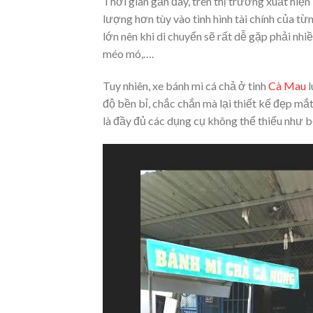
Thời gian gần đây, trên thị trường xuất hiện 
lượng hơn tùy vào tình hình tài chính của t
lớn nên khi di chuyển sẽ rất dễ gặp phải nhi
méo mó,….
Tuy nhiên, xe bánh mì cá chả ở tinh
Cà Mau
l
độ bền bỉ, chắc chắn mà lại thiết kế đẹp mắ
là đầy đủ các dụng cụ không thể thiếu như bế