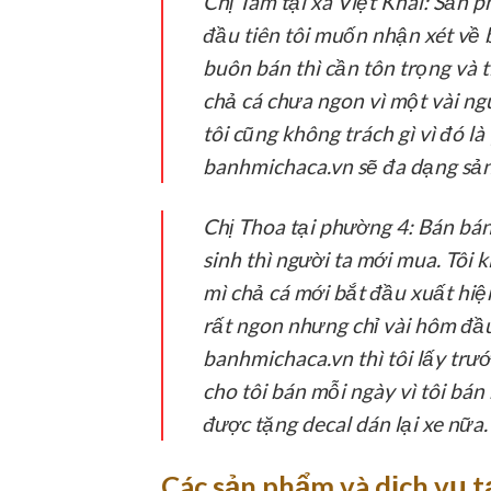
Chị Tâm tại xã Việt Khái:
Sản ph
đầu tiên tôi muốn nhận xét về b
buôn bán thì cần tôn trọng và 
chả cá chưa ngon vì một vài ng
tôi cũng không trách gì vì đó là
banhmichaca.vn sẽ đa dạng sản
Chị Thoa tại phường 4:
Bán bánh
sinh thì người ta mới mua. Tô
mì chả cá mới bắt đầu xuất hiện
rất ngon nhưng chỉ vài hôm đầu 
banhmichaca.vn thì tôi lấy trư
cho tôi bán mỗi ngày vì tôi bá
được tặng decal dán lại xe nữa.
Các sản phẩm và dịch vụ t