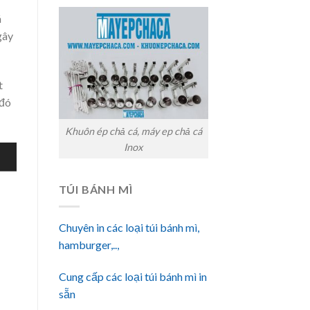
á
gây
t
 đó
Khuôn ép chả cá, máy ep chả cá
Inox
TÚI BÁNH MÌ
Chuyên in các loại túi bánh mì,
hamburger,..,
Cung cấp các loại túi bánh mì in
sẵn