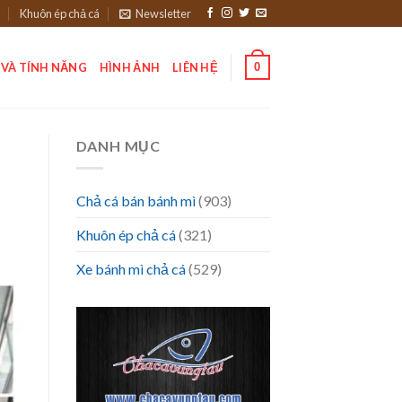
Khuôn ép chả cá
Newsletter
0
 VÀ TÍNH NĂNG
HÌNH ẢNH
LIÊN HỆ
DANH MỤC
Chả cá bán bánh mì
(903)
Khuôn ép chả cá
(321)
Xe bánh mì chả cá
(529)