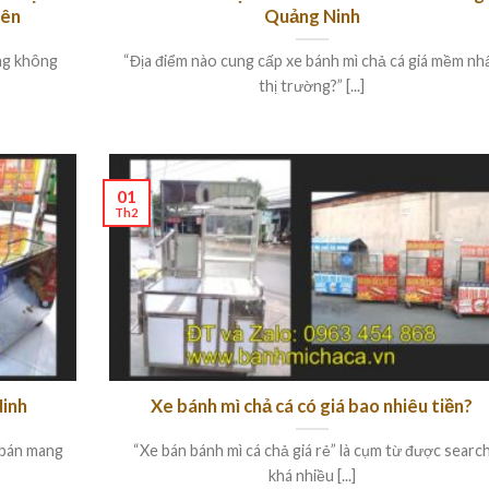
yên
Quảng Ninh
ng không
“Địa điểm nào cung cấp xe bánh mì chả cá giá mềm nh
thị trường?” [...]
01
Th2
Ninh
Xe bánh mì chả cá có giá bao nhiêu tiền?
 bán mang
“Xe bán bánh mì cá chả giá rẻ” là cụm từ được searc
khá nhiều [...]