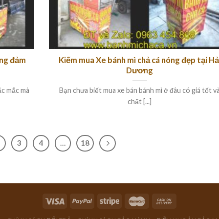
ăng đảm
Kiếm mua Xe bánh mì chả cá nóng đẹp tại Hả
Dương
hắc mắc mà
Bạn chưa biết mua xe bán bánh mì ở đâu có giá tốt v
chất [...]
3
4
…
18