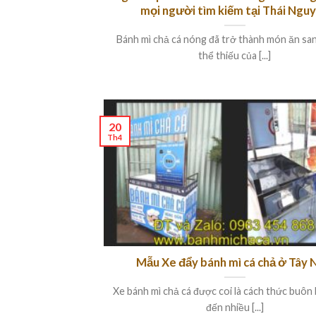
mọi người tìm kiếm tại Thái Ngu
Bánh mì chả cá nóng đã trở thành món ăn sa
thể thiếu của [...]
20
Th4
Mẫu Xe đẩy bánh mì cá chả ở Tây 
Xe bánh mì chả cá được coi là cách thức buôn
đến nhiều [...]