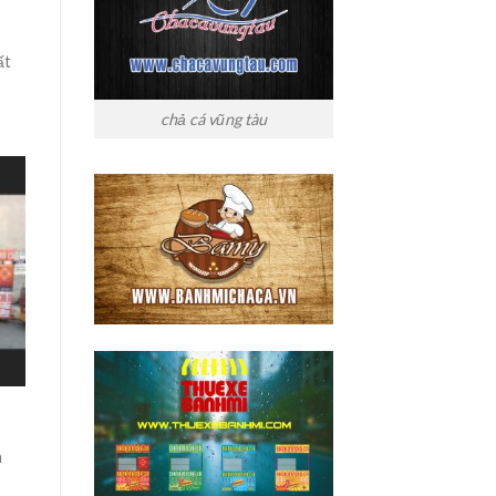
ất
chả cá vũng tàu
h