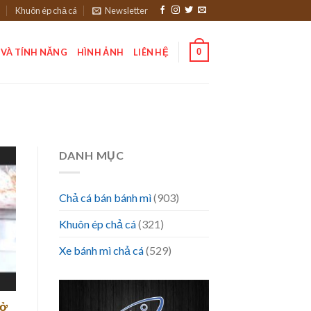
Khuôn ép chả cá
Newsletter
0
 VÀ TÍNH NĂNG
HÌNH ẢNH
LIÊN HỆ
DANH MỤC
Chả cá bán bánh mì
(903)
Khuôn ép chả cá
(321)
Xe bánh mì chả cá
(529)
 ở