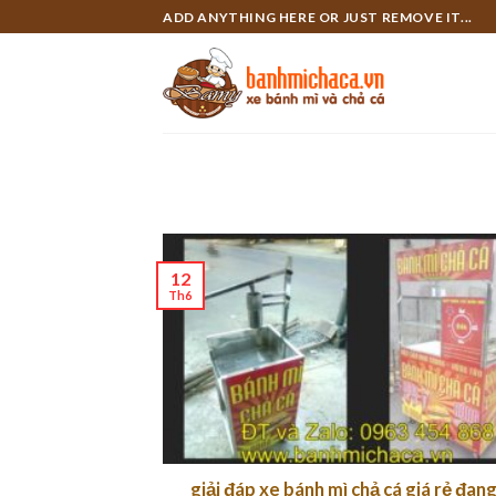
Skip
ADD ANYTHING HERE OR JUST REMOVE IT...
to
content
12
Th6
giải đáp xe bánh mì chả cá giá rẻ đa