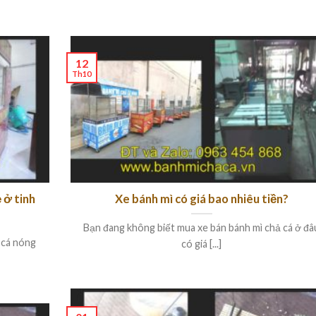
12
Th10
 ở tinh
Xe bánh mì có giá bao nhiêu tiền?
Bạn đang không biết mua xe bán bánh mì chả cá ở đâ
 cá nóng
có giá [...]