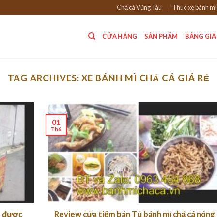
Chả cá Vũng Tàu
Thuê xe bánh mì
CỬA HÀNG
SẢN PHẨM
BẢNG GIÁ
TAG ARCHIVES:
XE BÁNH MÌ CHẢ CÁ GIÁ RẺ
01
Th6
ng được
Review cửa tiệm bán Tủ bánh mì chả cá nóng