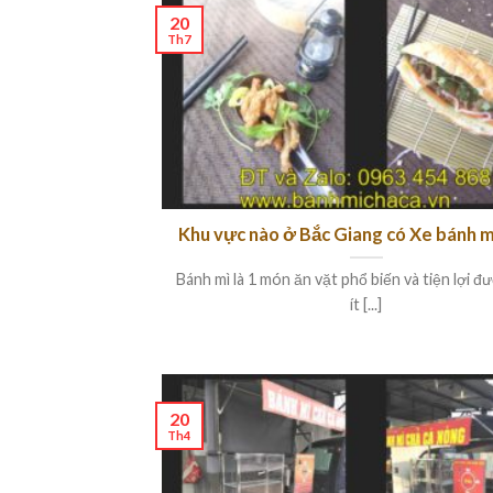
20
Th7
Khu vực nào ở Bắc Giang có Xe bánh m
Bánh mì là 1 món ăn vặt phổ biến và tiện lợi 
ít [...]
20
Th4