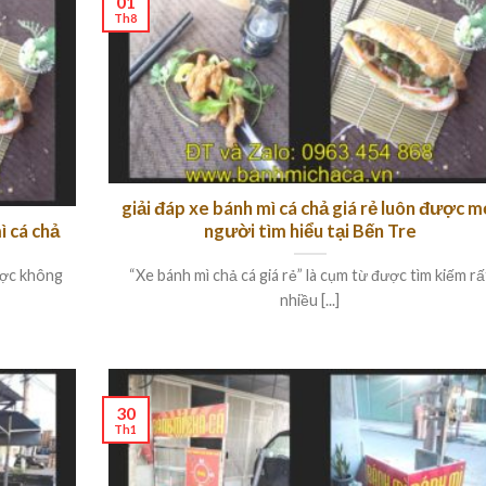
01
Th8
giải đáp xe bánh mì cá chả giá rẻ luôn được m
ì cá chả
người tìm hiểu tại Bến Tre
được không
“Xe bánh mì chả cá giá rẻ” là cụm từ được tìm kiếm rấ
nhiều [...]
30
Th1