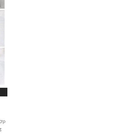
hợp
g