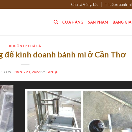
Chả cá Vũng Tàu
Thuê xe bánh mì
CỬA HÀNG
SẢN PHẨM
BẢNG GIÁ
KHUÔN ÉP CHẢ CÁ
g để kinh doanh bánh mì ở Cần Thơ
TED ON
THÁNG 2 1, 2022
BY
TANQD