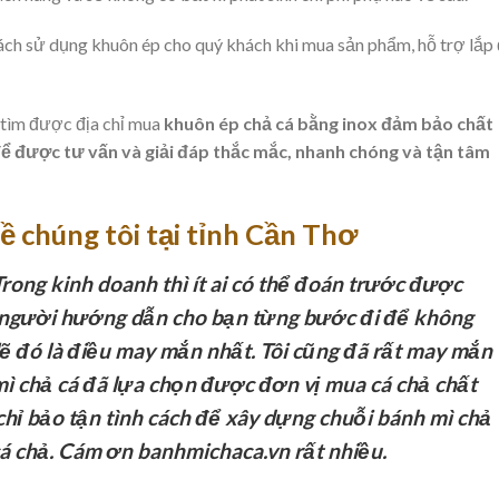
ách sử dụng khuôn ép cho quý khách khi mua sản phẩm, hỗ trợ lắp
 tìm được địa chỉ mua
khuôn ép chả cá bằng inox đảm bảo chất
 để được tư vấn và giải đáp thắc mắc, nhanh chóng và tận tâm
ề chúng tôi tại tỉnh Cần Thơ
rong kinh doanh thì ít ai có thể đoán trước được
 người hướng dẫn cho bạn từng bước đi để không
 lẽ đó là điều may mắn nhất. Tôi cũng đã rất may mắn
ì chả cá đã lựa chọn được đơn vị mua cá chả chất
chỉ bảo tận tình cách để xây dựng chuỗi bánh mì chả
 cá chả. Cám ơn banhmichaca.vn rất nhiều.