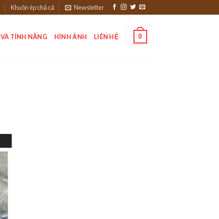
Khuôn ép chả cá
Newsletter
0
 VÀ TÍNH NĂNG
HÌNH ẢNH
LIÊN HỆ