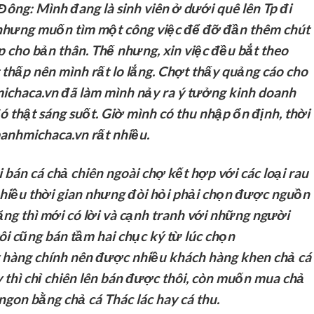
 Đông:
Mình đang là sinh viên ở dưới quê lên Tp đi
 nhưng muốn tìm một công việc để đỡ đần thêm chút
 cho bản thân. Thế nhưng, xin việc đều bắt theo
t thấp nên mình rất lo lắng. Chợt thấy quảng cáo cho
ichaca.vn đã làm mình nảy ra ý tưởng kinh doanh
ó thật sáng suốt. Giờ mình có thu nhập ổn định, thời
anhmichaca.vn rất nhiều.
 bán cá chả chiên ngoài chợ kết hợp với các loại rau
nhiều thời gian nhưng đòi hỏi phải chọn được nguồn
hăng thì mới có lời và cạnh tranh với những người
ôi cũng bán tầm hai chục ký từ lúc chọn
y hàng chính nên được nhiều khách hàng khen chả cá
y thì chỉ chiên lên bán được thôi, còn muốn mua chả
ngon bằng chả cá Thác lác hay cá thu.