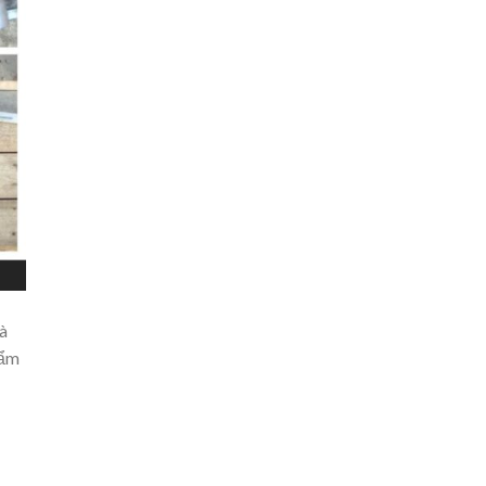
à
hẩm