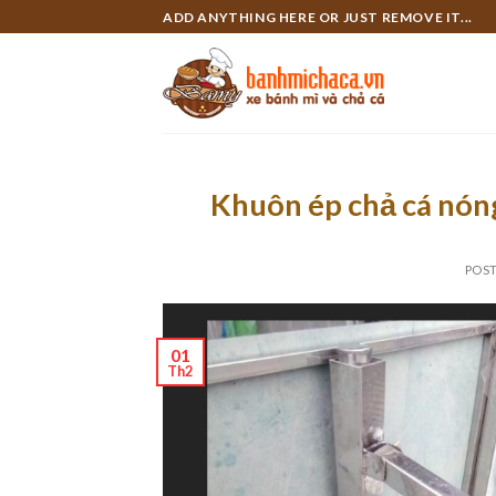
Skip
ADD ANYTHING HERE OR JUST REMOVE IT...
to
content
Khuôn ép chả cá nón
POS
01
Th2