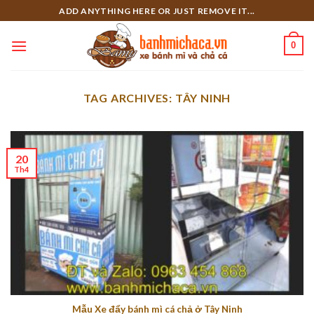
Skip
ADD ANYTHING HERE OR JUST REMOVE IT...
to
content
0
TAG ARCHIVES:
TÂY NINH
20
Th4
Mẫu Xe đẩy bánh mì cá chả ở Tây Ninh