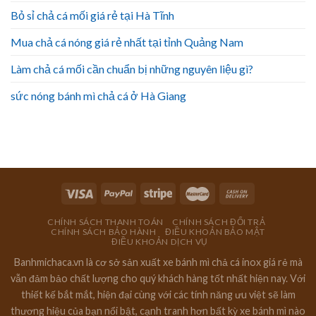
Bỏ sỉ chả cá mối giá rẻ tại Hà Tĩnh
Mua chả cá nóng giá rẻ nhất tại tỉnh Quảng Nam
Làm chả cá mối cần chuẩn bị những nguyên liệu gì?
sức nóng bánh mì chả cá ở Hà Giang
CHÍNH SÁCH THANH TOÁN
CHÍNH SÁCH ĐỔI TRẢ
CHÍNH SÁCH BẢO HÀNH
ĐIỀU KHOẢN BẢO MẬT
ĐIỀU KHOẢN DỊCH VỤ
Banhmichaca.vn là cơ sở sản xuất xe bánh mì chả cá inox giá rẻ mà
vẫn đảm bảo chất lượng cho quý khách hàng tốt nhất hiện nay. Với
thiết kế bắt mắt, hiện đại cùng với các tính năng ưu việt sẽ làm
thương hiệu của bạn nổi bật, cạnh tranh hơn bất kỳ xe bánh mì nào