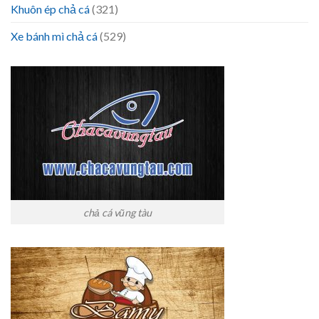
Khuôn ép chả cá
(321)
Xe bánh mì chả cá
(529)
chả cá vũng tàu