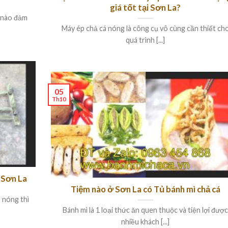
giá tốt tại Sơn La?
ỉ nào đảm
Máy ép chả cá nóng là công cụ vô cùng cần thiết ch
quá trình [...]
05
Th10
 Sơn La
Tiệm nào ở Sơn La có Tủ bánh mì chả cá
 nóng thì
Bánh mì là 1 loại thức ăn quen thuộc và tiện lợi đượ
nhiều khách [...]