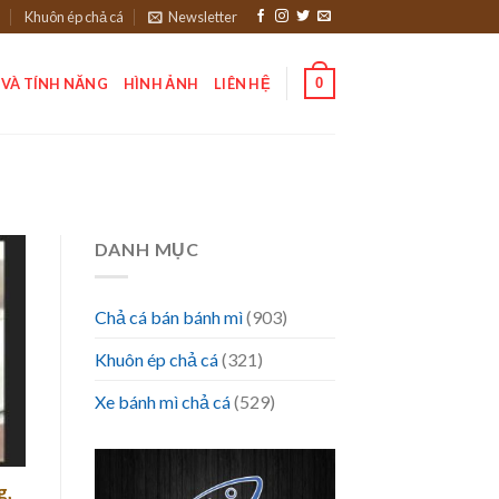
Khuôn ép chả cá
Newsletter
0
 VÀ TÍNH NĂNG
HÌNH ẢNH
LIÊN HỆ
DANH MỤC
Chả cá bán bánh mì
(903)
Khuôn ép chả cá
(321)
Xe bánh mì chả cá
(529)
g,