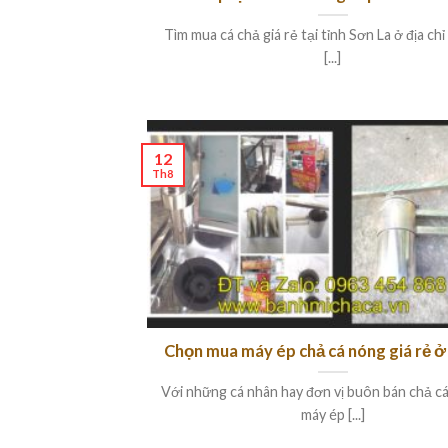
Tìm mua cá chả giá rẻ tại tỉnh Sơn La ở địa ch
[...]
12
Th8
Chọn mua máy ép chả cá nóng giá rẻ ở
Với những cá nhân hay đơn vị buôn bán chả cá
máy ép [...]