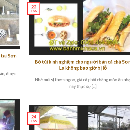
22
Th6
 tại Sơn
Bỏ túi kinh nghiệm cho người bán cá chả Sơ
La không bao giờ bị lỗ
bán, được
Nhờ mùi vị thơm ngon, giá cả phải chăng món ăn nh
này thực sự [...]
24
Th5