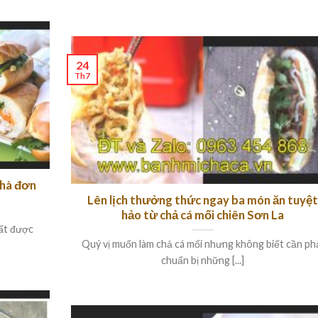
24
Th7
nhà đơn
Lên lịch thưởng thức ngay ba món ăn tuyệ
hảo từ chả cá mối chiên Sơn La
rất được
Quý vị muốn làm chả cá mối nhưng không biết cần ph
chuẩn bị những [...]