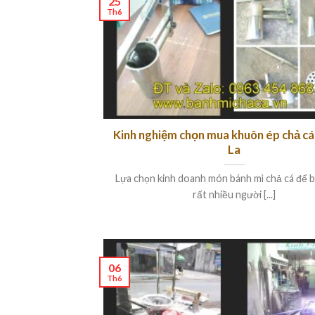
25
Th6
Kinh nghiệm chọn mua khuôn ép chả cá
La
Lựa chọn kinh doanh món bánh mì chả cá để 
rất nhiều người [...]
06
Th6