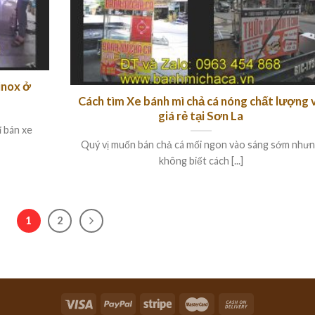
inox ở
Cách tìm Xe bánh mì chả cá nóng chất lượng 
giá rẻ tại Sơn La
 bán xe
Quý vị muốn bán chả cá mối ngon vào sáng sớm như
không biết cách [...]
1
2