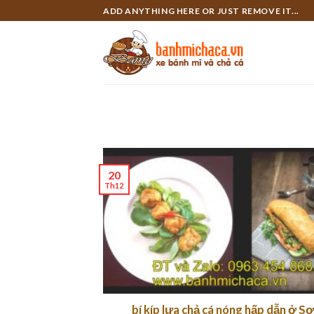
Skip
ADD ANYTHING HERE OR JUST REMOVE IT...
to
content
20
Th12
bí kíp lựa chả cá nóng hấp dẫn ở Sơ