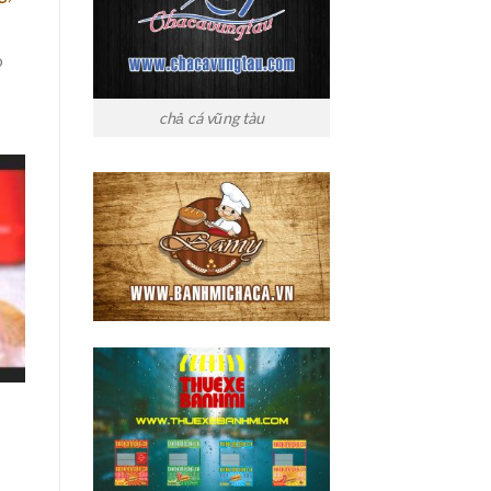
o
chả cá vũng tàu
c