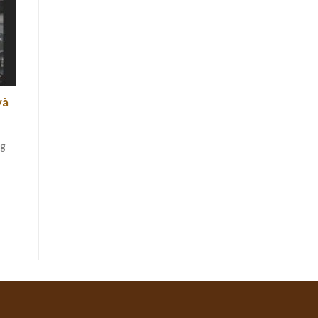
và
ng