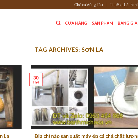
Chả cá Vũng Tàu
Thuê xe bánh mì
CỬA HÀNG
SẢN PHẨM
BẢNG GIÁ
TAG ARCHIVES:
SƠN LA
30
Th4
n La
Địa chỉ nào sản xuất máy ép cá chả chất lượn