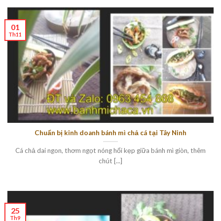
01
Th11
Chuẩn bị kinh doanh bánh mì chả cá tại Tây Ninh
Cá chả dai ngon, thơm ngọt nóng hổi kẹp giữa bánh mì giòn, thêm
chút [...]
25
Th9