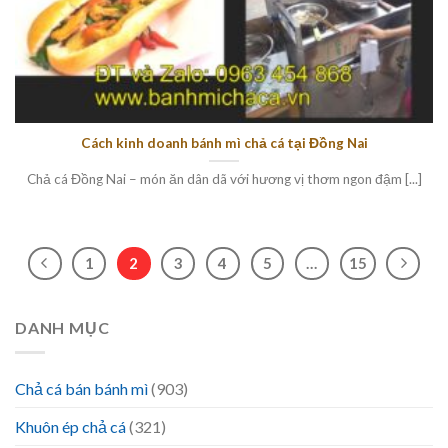
Cách kinh doanh bánh mì chả cá tại Đồng Nai
Chả cá Đồng Nai – món ăn dân dã với hương vị thơm ngon đậm [...]
1
2
3
4
5
…
15
DANH MỤC
Chả cá bán bánh mì
(903)
Khuôn ép chả cá
(321)