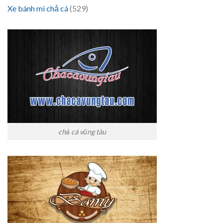
Xe bánh mì chả cá
(529)
chả cá vũng tàu