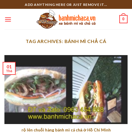
Skip
ADD ANYTHING HERE OR JUST REMOVE IT...
to
content
0
TAG ARCHIVES:
BÁNH MÌ CHẢ CÁ
01
Th6
rộ lên chuỗi hàng bánh mì cá chả ở Hồ Chí Minh