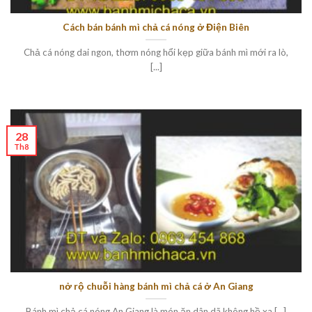
Cách bán bánh mì chả cá nóng ở Điện Biên
Chả cá nóng dai ngon, thơm nóng hổi kẹp giữa bánh mì mới ra lò,
[...]
28
Th8
nở rộ chuỗi hàng bánh mì chả cá ở An Giang
Bánh mì chả cá nóng An Giang là món ăn dân dã không hề xa [...]