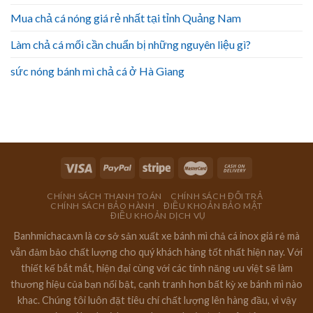
Mua chả cá nóng giá rẻ nhất tại tỉnh Quảng Nam
Làm chả cá mối cần chuẩn bị những nguyên liệu gì?
sức nóng bánh mì chả cá ở Hà Giang
CHÍNH SÁCH THANH TOÁN
CHÍNH SÁCH ĐỔI TRẢ
CHÍNH SÁCH BẢO HÀNH
ĐIỀU KHOẢN BẢO MẬT
ĐIỀU KHOẢN DỊCH VỤ
Banhmichaca.vn là cơ sở sản xuất xe bánh mì chả cá inox giá rẻ mà
vẫn đảm bảo chất lượng cho quý khách hàng tốt nhất hiện nay. Với
thiết kế bắt mắt, hiện đại cùng với các tính năng ưu việt sẽ làm
thương hiệu của bạn nổi bật, cạnh tranh hơn bất kỳ xe bánh mì nào
khac. Chúng tôi luôn đặt tiêu chí chất lượng lên hàng đầu, vì vậy