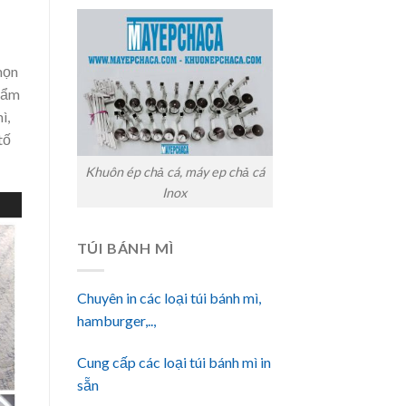
họn
phẩm
ì,
tố
Khuôn ép chả cá, máy ep chả cá
Inox
TÚI BÁNH MÌ
Chuyên in các loại túi bánh mì,
hamburger,..,
Cung cấp các loại túi bánh mì in
sẵn