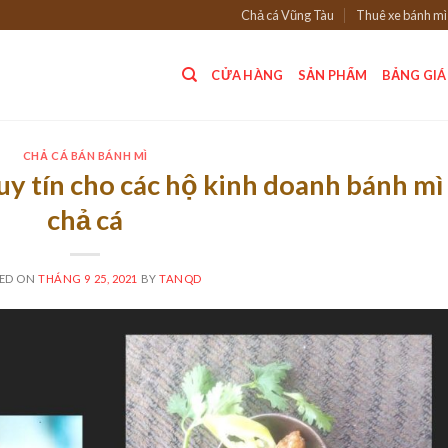
Chả cá Vũng Tàu
Thuê xe bánh mì
CỬA HÀNG
SẢN PHẨM
BẢNG GIÁ
CHẢ CÁ BÁN BÁNH MÌ
y tín cho các hộ kinh doanh bánh mì
chả cá
ED ON
THÁNG 9 25, 2021
BY
TANQD