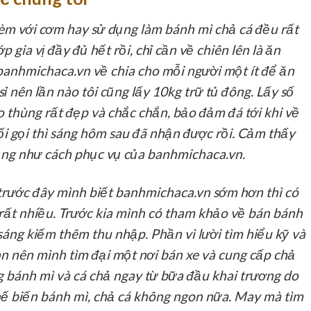
m với cơm hay sử dụng làm bánh mì chả cá đều rất
p gia vị đầy đủ hết rồi, chỉ cần về chiên lên là ăn
banhmichaca.vn về chia cho mỗi người một ít để ăn
ỉ nên lần nào tôi cũng lấy 10kg trữ tủ đông. Lấy số
o thùng rất đẹp và chắc chắn, bảo đảm đá tới khi về
ối gọi thì sáng hôm sau đã nhận được rồi. Cảm thấy
cũng như cách phục vụ của banhmichaca.vn.
rước đây mình biết banhmichaca.vn sớm hơn thì có
 rất nhiều. Trước kia mình có tham khảo về bán bánh
sáng kiếm thêm thu nhập. Phần vì lười tìm hiểu kỹ và
an nên mình tìm đại một nơi bán xe và cung cấp chả
g bánh mì và cá chả ngay từ bữa đầu khai trương do
hế biến bánh mì, chả cá không ngon nữa. May mà tìm