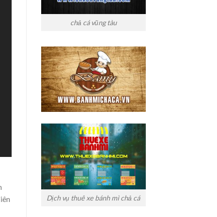
chả cá vũng tàu
n
Dịch vụ thuê xe bánh mì chả cá
iên