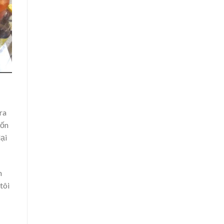
ra
uốn
lại
n
tôi