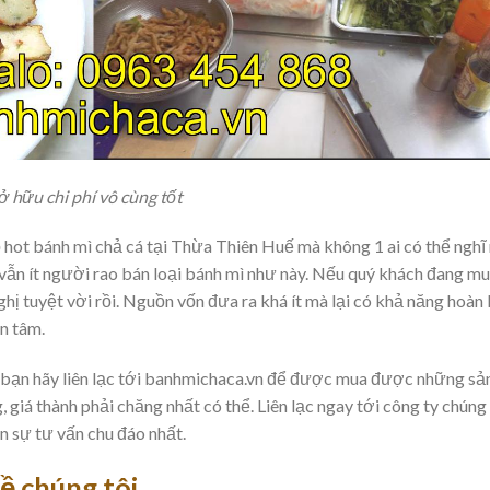
ở hữu chi phí vô cùng tốt
ộ hot bánh mì chả cá tại Thừa Thiên Huế mà không 1 ai có thể nghĩ 
vẫn ít người rao bán loại bánh mì như này. Nếu quý khách đang m
ghị tuyệt vời rồi. Nguồn vốn đưa ra khá ít mà lại có khả năng hoàn 
an tâm.
bạn hãy liên lạc tới banhmichaca.vn để được mua được những sả
 giá thành phải chăng nhất có thể. Liên lạc ngay tới công ty chúng 
n sự tư vấn chu đáo nhất.
ề chúng tôi