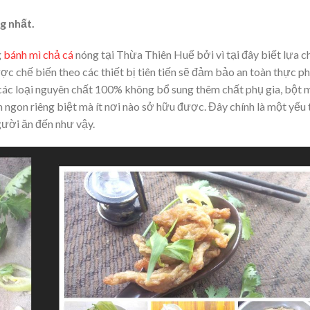
g nhất.
g
bánh mì chả cá
nóng tại Thừa Thiên Huế bởi vì tại đây biết lựa c
ợc chế biến theo các thiết bị tiên tiến sẽ đảm bảo an toàn thực 
các loại nguyên chất 100% không bổ sung thêm chất phụ gia, bột m
ngon riêng biệt mà ít nơi nào sở hữu được. Đây chính là một yếu 
gười ăn đến như vậy.