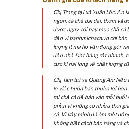
Chị Trang tại xã Xuân Lộc:
Ăn kè
ngon, cá chả dai dai, thơm và ướ
được ngay, tôi hay mua chả cá 
dần vì banhmichaca.vn chỉ bán s
lượng ít mà họ vẫn đóng gói và
đến nhà. Đặt hàng rất nhanh, t
cực kì hài lòng về chất lượng 
Chị Tâm tại xã Quảng An:
Nếu t
lẽ việc buôn bán thuận lợi hơn
mì chả cá để bán vào mỗi buổi 
phần vì không có nhiều thời gi
cá. Vì vậy mình đã ôm một đốn
không biết cách bán hàng và c