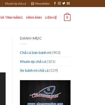
Khuôn ép chả cá
Newsletter
0
 VÀ TÍNH NĂNG
HÌNH ẢNH
LIÊN HỆ
DANH MỤC
Chả cá bán bánh mì
(903)
Khuôn ép chả cá
(321)
Xe bánh mì chả cá
(529)