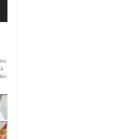
thu
hả
 đến