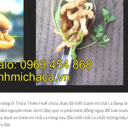
cá nóng ở Thừa Thiên Huế chưa. Bạn đã biết bánh mì chả cá đang là
 năm nguyên nhân dưới đây quý vị phải hành động ngay để bán buô
 thuê xe bánh mì chả cá nóng hay đầu mối chả cá chất lượng hãy l
u đãi.