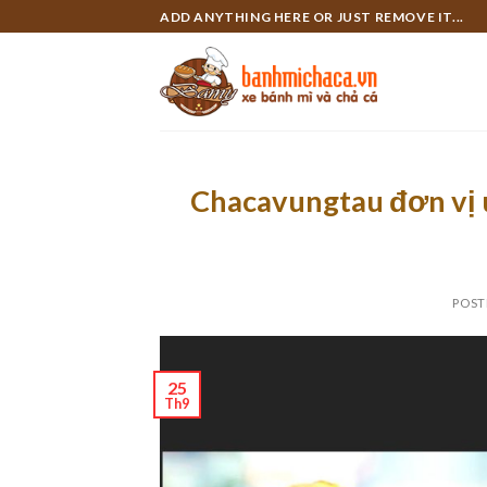
Skip
ADD ANYTHING HERE OR JUST REMOVE IT...
to
content
Chacavungtau đơn vị u
POST
25
Th9