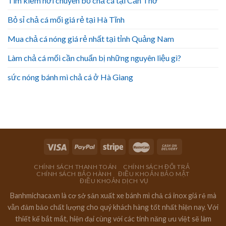
Tìm kiếm nơi chuyên bỏ chả cá tại Cần Thơ
Bỏ sỉ chả cá mối giá rẻ tại Hà Tĩnh
Mua chả cá nóng giá rẻ nhất tại tỉnh Quảng Nam
Làm chả cá mối cần chuẩn bị những nguyên liệu gì?
sức nóng bánh mì chả cá ở Hà Giang
CHÍNH SÁCH THANH TOÁN
CHÍNH SÁCH ĐỔI TRẢ
CHÍNH SÁCH BẢO HÀNH
ĐIỀU KHOẢN BẢO MẬT
ĐIỀU KHOẢN DỊCH VỤ
Banhmichaca.vn là cơ sở sản xuất xe bánh mì chả cá inox giá rẻ mà
vẫn đảm bảo chất lượng cho quý khách hàng tốt nhất hiện nay. Với
thiết kế bắt mắt, hiện đại cùng với các tính năng ưu việt sẽ làm