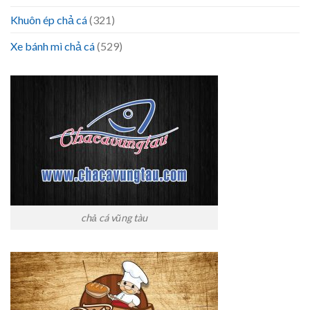
Khuôn ép chả cá
(321)
Xe bánh mì chả cá
(529)
chả cá vũng tàu