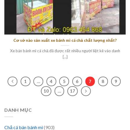
Cơ sở nào sản xuất xe bánh mì cá chả chất lượng nhất?
Xe bán bánh mì cá chả đã được rất nhiều người liệt kê vào danh
[...]
1
…
4
5
6
7
8
9
10
…
17
DANH MỤC
Chả cá bán bánh mì
(903)