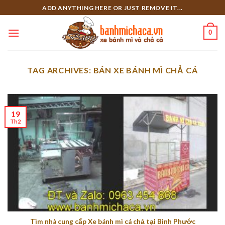
Skip
ADD ANYTHING HERE OR JUST REMOVE IT...
to
content
0
TAG ARCHIVES:
BÁN XE BÁNH MÌ CHẢ CÁ
19
Th2
Tìm nhà cung cấp Xe bánh mì cá chả tại Bình Phước