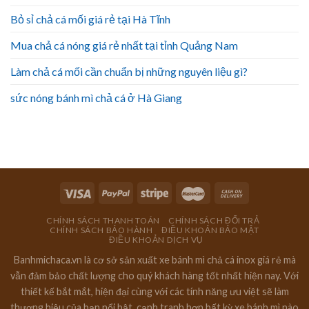
Bỏ sỉ chả cá mối giá rẻ tại Hà Tĩnh
Mua chả cá nóng giá rẻ nhất tại tỉnh Quảng Nam
Làm chả cá mối cần chuẩn bị những nguyên liệu gì?
sức nóng bánh mì chả cá ở Hà Giang
CHÍNH SÁCH THANH TOÁN
CHÍNH SÁCH ĐỔI TRẢ
CHÍNH SÁCH BẢO HÀNH
ĐIỀU KHOẢN BẢO MẬT
ĐIỀU KHOẢN DỊCH VỤ
Banhmichaca.vn là cơ sở sản xuất xe bánh mì chả cá inox giá rẻ mà
vẫn đảm bảo chất lượng cho quý khách hàng tốt nhất hiện nay. Với
thiết kế bắt mắt, hiện đại cùng với các tính năng ưu việt sẽ làm
thương hiệu của bạn nổi bật, cạnh tranh hơn bất kỳ xe bánh mì nào