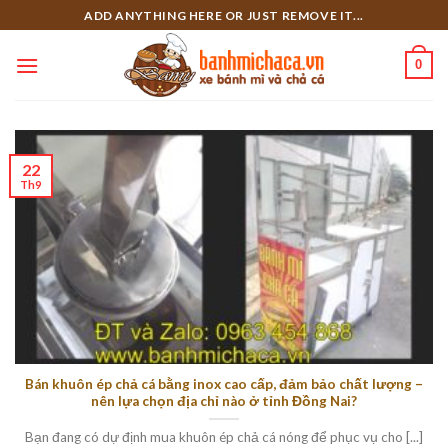
Skip
ADD ANYTHING HERE OR JUST REMOVE IT...
to
content
0
22
Th9
Bán khuôn ép chả cá bằng inox cao cấp, đảm bảo chất lượng –
nên lựa chọn địa chỉ nào ở tỉnh Đồng Nai?
Bạn đang có dự định mua khuôn ép chả cá nóng để phục vụ cho [...]