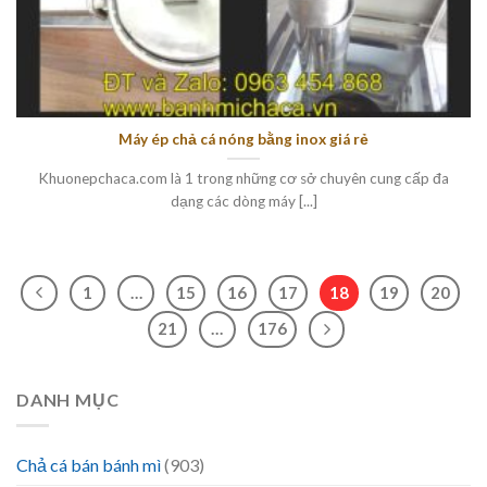
Máy ép chả cá nóng bằng inox giá rẻ
Khuonepchaca.com là 1 trong những cơ sở chuyên cung cấp đa
dạng các dòng máy [...]
1
…
15
16
17
18
19
20
21
…
176
DANH MỤC
Chả cá bán bánh mì
(903)