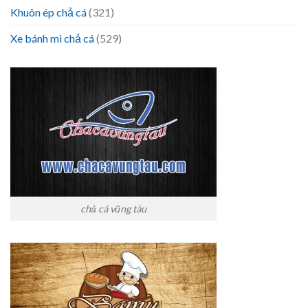
Khuôn ép chả cá
(321)
Xe bánh mì chả cá
(529)
chả cá vũng tàu