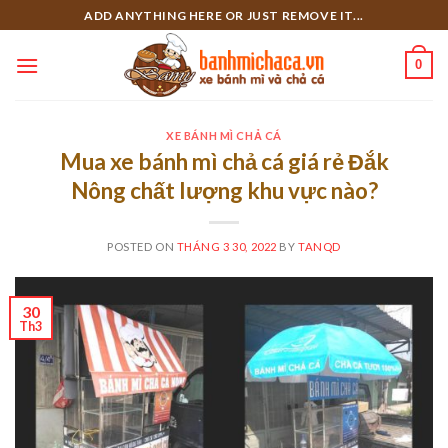
Skip
ADD ANYTHING HERE OR JUST REMOVE IT...
to
content
0
XE BÁNH MÌ CHẢ CÁ
Mua xe bánh mì chả cá giá rẻ Đắk
Nông chất lượng khu vực nào?
POSTED ON
THÁNG 3 30, 2022
BY
TANQD
30
Th3