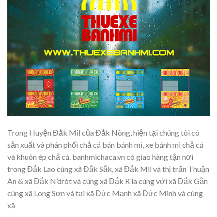
Trong Huyện Đắk Mil của Đắk Nông, hiện tại chúng tôi có
sản xuất và phân phối chả cá bán bánh mì, xe bánh mì chả cá
và khuôn ép chả cá. banhmichaca.vn có giao hàng tận nơi
trong Đắk Lao cùng xã Đắk Sắk, xã Đắk Mil và thị trấn Thuận
An & xã Đắk N’drót và cùng xã Đắk R’la cùng với xã Đắk Gằn
cùng xã Long Sơn và tại xã Đức Mạnh xã Đức Minh và cùng
xã