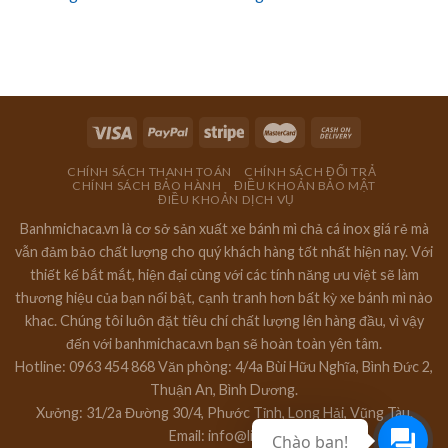
CHÍNH SÁCH THANH TOÁN
CHÍNH SÁCH ĐỔI TRẢ
CHÍNH SÁCH BẢO HÀNH
ĐIỀU KHOẢN BẢO MẬT
ĐIỀU KHOẢN DỊCH VỤ
Banhmichaca.vn là cơ sở sản xuất xe bánh mì chả cá inox giá rẻ mà
vẫn đảm bảo chất lượng cho quý khách hàng tốt nhất hiện nay. Với
thiết kế bắt mắt, hiện đại cùng với các tính năng ưu việt sẽ làm
thương hiệu của bạn nổi bật, cạnh tranh hơn bất kỳ xe bánh mì nào
khac. Chúng tôi luôn đặt tiêu chí chất lượng lên hàng đầu, vì vậy
đến với banhmichaca.vn bạn sẽ hoàn toàn yên tâm.
Hotline: 0963 454 868 Văn phòng: 4/4a Bùi Hữu Nghĩa, Bình Đức 2,
Thuận An, Bình Dương.
Xưởng: 31/2a Đường 30/4, Phước Tỉnh, Long Hải, Vũng Tàu.
Email: info@lily.vn
Chào bạn!