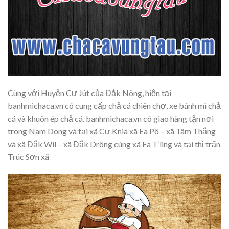
Cùng với Huyện Cư Jút của Đắk Nông, hiện tại
banhmichaca.vn có cung cấp chả cá chiên chợ, xe bánh mì chả
cá và khuôn ép chả cá. banhmichaca.vn có giao hàng tận nơi
trong Nam Dong và tại xã Cư Knia xã Ea Pô – xã Tâm Thắng
và xã Đắk Wil – xã Đắk Drông cùng xã Ea T’ling và tại thị trấn
Trúc Sơn xã