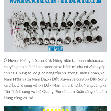
Ở Huyện Krông Nô của Đắk Nông, hiện tại banhmichaca.vn
chuyên giao chả cá bán bánh mì, xe bánh mì chả cá và máy ép
chả cá. Chúng tôi có giao hàng tận nơi trong Buôn Choah, xã
Nâm N’đir và xã Nam Đà, xã Đức Xuyên và cùng xã Đắk Sôr &
xã Đắk Drô cùng với xã Đắk Mâm thị trấn Đắk Nang cùng xã
Tân Thành cùng với xã Quảng Phú xã Nam Xuân cùng xã Nâm
Nung cùng với xã