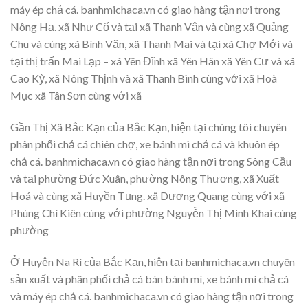
máy ép chả cá. banhmichaca.vn có giao hàng tận nơi trong
Nông Hạ. xã Như Cố và tại xã Thanh Vận và cùng xã Quảng
Chu và cùng xã Bình Văn, xã Thanh Mai và tại xã Chợ Mới và
tại thị trấn Mai Lạp – xã Yên Đĩnh xã Yên Hân xã Yên Cư và xã
Cao Kỳ, xã Nông Thịnh và xã Thanh Bình cùng với xã Hoà
Mục xã Tân Sơn cùng với xã
Gần Thị Xã Bắc Kạn của Bắc Kạn, hiện tại chúng tôi chuyên
phân phối chả cá chiên chợ, xe bánh mì chả cá và khuôn ép
chả cá. banhmichaca.vn có giao hàng tận nơi trong Sông Cầu
và tại phường Đức Xuân, phường Nông Thượng, xã Xuất
Hoá và cùng xã Huyền Tụng. xã Dương Quang cùng với xã
Phùng Chí Kiên cùng với phường Nguyễn Thị Minh Khai cùng
phường
Ở Huyện Na Rì của Bắc Kạn, hiện tại banhmichaca.vn chuyên
sản xuất và phân phối chả cá bán bánh mì, xe bánh mì chả cá
và máy ép chả cá. banhmichaca.vn có giao hàng tận nơi trong