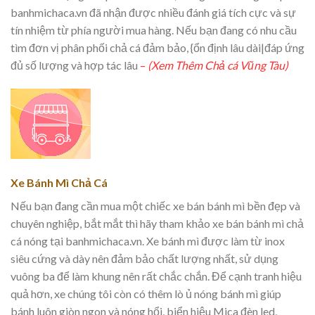
banhmichaca.vn đã nhận được nhiều đánh giá tích cực và sự
tín nhiệm từ phía người mua hàng. Nếu bạn đang có nhu cầu
tìm đơn vị phân phối chả cá đảm bảo, {ổn định lâu dài|đáp ứng
đủ số lượng và hợp tác lâu
–
(Xem Thêm Chả cá Vũng Tàu)
Xe Bánh Mì Chả Cá
Nếu bạn đang cần mua một chiếc xe bán bánh mì bền đẹp và
chuyên nghiệp, bắt mắt thì hãy tham khảo xe bán bánh mì chả
cá nóng tại banhmichaca.vn. Xe bánh mì được làm từ inox
siêu cứng và dày nên đảm bảo chất lượng nhất, sử dụng
vuông ba để làm khung nên rất chắc chắn. Để cạnh tranh hiệu
quả hơn, xe chúng tôi còn có thêm lò ủ nóng bánh mì giúp
bánh luôn giòn ngon và nóng hổi, biển hiệu Mica đèn led,