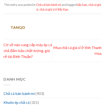
This entry was posted in
Chả cá bán bánh mì
and tagged
bắc kạn
,
chả cá giá
sỉ
,
chả cá giá sỉ ở Bắc Kạn
.
TANQD
Cơ sở nào cung cấp máy ép cá
Mua chả cá giá sỉ ở tỉnh Thanh
chả đảm bảo chất lượng, giá
Hóa
rẻ tại Bình Thuận?
DANH MỤC
Chả cá bán bánh mì
(903)
Khuôn ép chả cá
(321)