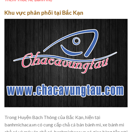
Khu vực phân phối tại Bắc Kạn
Trong Huyện Bạch Thông của Bắc Kạn, hiện tại
banhmichaca.vn có cung cấp chả cá bán bánh mì, xe bánh mì
chả cá và máy ép chả cá. banhmichaca.vn có giao hàng tận nơi