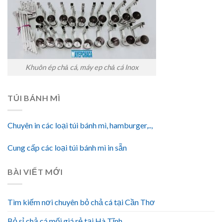
Khuôn ép chả cá, máy ep chả cá Inox
TÚI BÁNH MÌ
Chuyên in các loại túi bánh mì, hamburger,..,
Cung cấp các loại túi bánh mì in sẵn
BÀI VIẾT MỚI
Tìm kiếm nơi chuyên bỏ chả cá tại Cần Thơ
Bỏ sỉ chả cá mối giá rẻ tại Hà Tĩnh