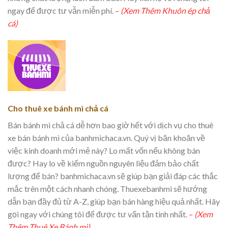
ngay để được tư vẫn miễn phí.
–
(Xem Thêm Khuôn ép chả
cá)
Cho thuê xe bánh mì chả cá
Bán bánh mì chả cá dễ hơn bao giờ hết với dịch vụ cho thuê
xe bán bánh mì của banhmichaca.vn. Quý vị băn khoăn về
việc kinh doanh mới mẻ này? Lo mất vốn nếu không bán
được? Hay lo về kiếm nguồn nguyên liệu đảm bảo chất
lượng để bán? banhmichaca.vn sẽ giúp bạn giải đáp các thắc
mắc trên một cách nhanh chóng. Thuexebanhmi sẽ hướng
dẫn bạn đầy đủ từ A-Z, giúp bạn bán hàng hiệu quả nhất. Hãy
gọi ngay với chúng tôi để được tư vấn tận tình nhất.
–
(Xem
Thêm Thuê Xe Bánh mì)