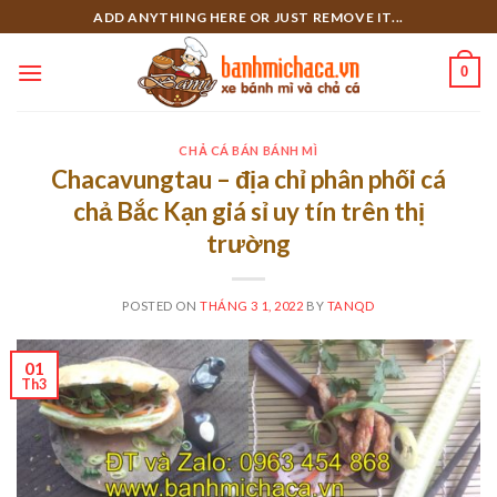
Skip
ADD ANYTHING HERE OR JUST REMOVE IT...
to
content
0
CHẢ CÁ BÁN BÁNH MÌ
Chacavungtau – địa chỉ phân phối cá
chả Bắc Kạn giá sỉ uy tín trên thị
trường
POSTED ON
THÁNG 3 1, 2022
BY
TANQD
01
Th3