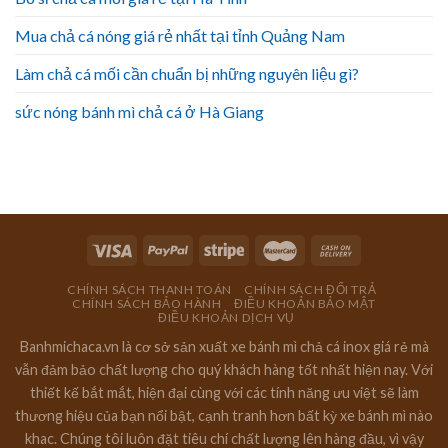
Mua chả cá nóng giá rẻ nhất tại tỉnh Quảng Nam
Làm chả cá mối cần chuẩn bị những nguyên liệu gì?
sức nóng bánh mì chả cá ở Hà Giang
CHÍNH SÁCH THANH TOÁN
CHÍNH SÁCH ĐỔI TRẢ
CHÍNH SÁCH BẢO HÀNH
ĐIỀU KHOẢN BẢO MẬT
ĐIỀU KHOẢN DỊCH VỤ
Banhmichaca.vn là cơ sở sản xuất xe bánh mì chả cá inox giá rẻ mà
vẫn đảm bảo chất lượng cho quý khách hàng tốt nhất hiện nay. Với
thiết kế bắt mắt, hiện đại cùng với các tính năng ưu việt sẽ làm
thương hiệu của bạn nổi bật, cạnh tranh hơn bất kỳ xe bánh mì nào
khac. Chúng tôi luôn đặt tiêu chí chất lượng lên hàng đầu, vì vậy