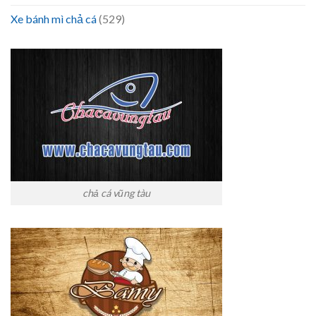
Xe bánh mì chả cá
(529)
chả cá vũng tàu