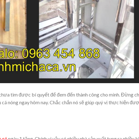
chưa tìm được bí quyết để đem đến thành công cho mình. Đừng c
 cá nóng ngay hôm nay. Chắc chắn nó sẽ giúp quý vị thực hiện đượ
 cá
ngày 1 tăng. Chính vì vậy có nhiều nhà sản xuất tung ra nhiều k