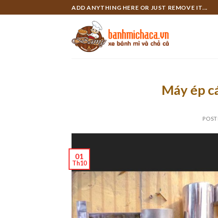
Skip
ADD ANYTHING HERE OR JUST REMOVE IT...
to
content
Máy ép c
POST
01
Th10