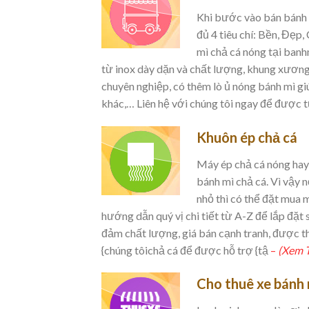
Khi bước vào bán bánh 
đủ 4 tiêu chí: Bền, Đẹp
mì chả cá nóng tại banh
từ inox dày dặn và chất lượng, khung xương
chuyên nghiệp, có thêm lò ủ nóng bánh mì giú
khác,… Liên hệ với chúng tôi ngay để được t
Khuôn ép chả cá
Máy ép chả cá nóng hay 
bánh mì chả cá. Vì vậy
nhỏ thì có thể đặt mua 
hướng dẫn quý vị chi tiết từ A-Z để lắp đặt
đảm chất lượng, giá bán cạnh tranh, được thi
{chúng tôichả cá để được hỗ trợ {tậ
–
(Xem 
Cho thuê xe bánh 