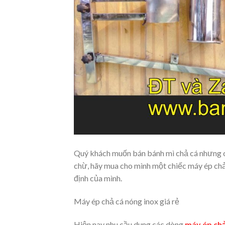
Quý khách muốn bán bánh mì chả cá nhưng 
chừ, hãy mua cho mình một chiếc máy ép chả
định của mình.
Máy ép chả cá nóng inox giá rẻ
Hiện nay nhu cầu dung các dòng
máy ép chả