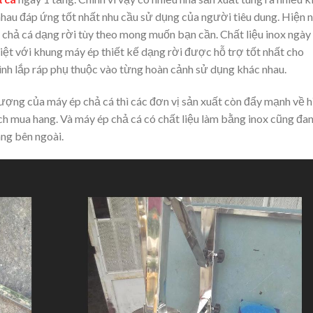
nhau đáp ứng tốt nhất nhu cầu sử dụng của người tiêu dung. Hiện 
ép chả cá dạng rời tùy theo mong muốn bạn cần. Chất liệu inox ngày
iệt với khung máy ép thiết kế dạng rời được hỗ trợ tốt nhất cho
rình lắp ráp phụ thuộc vào từng hoàn cảnh sử dụng khác nhau.
lượng của máy ép chả cá thì các đơn vị sản xuất còn đẩy mạnh về h
ch mua hang. Và máy ép chả cá có chất liệu làm bằng inox cũng đa
áng bên ngoài.