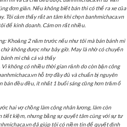
ùng đơn giản. Nếu không biết bán thì có thể ra xe của
y. Tôi cảm thấy rất an tâm khi chọn banhmichaca.vn
ôi để kinh doanh. Cám ơn rất nhiều.
ng:
Khoảng 2 năm trước nếu như tôi mà bán bánh mì
ại chứ không được như bây giờ. May là nhờ có chuyến
e bánh mì chả cá và thấy
. Vì không có nhiều thời gian rảnh do còn bận công
 banhmichaca.vn hỗ trợ đầy đủ và chuẩn bị nguyên
vẫn bán đều đều, ít nhất 1 buổi sáng cũng hơn trăm ổ
ước hai vợ chồng làm công nhân lương, làm còn
 tiết kiệm, nhưng bằng sự quyết tâm cùng với sự tư
nhmichaca.vn đã giúp tôi có niềm tin để quyết định