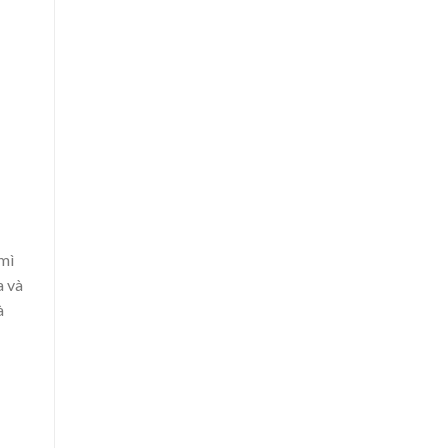
 mì
a và
à