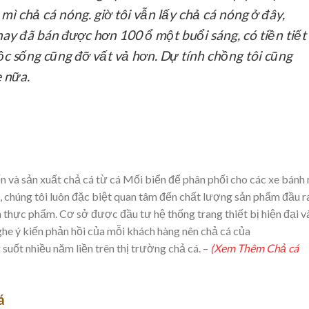
mì chả cá nóng. giờ tôi vẫn lấy chả cá nóng ở đây,
nay đã bán được hơn 100 ổ một buổi sáng, có tiền tiết
ộc sống cũng đỡ vất vả hơn. Dự tính chồng tôi cũng
e nữa.
n và sản xuất chả cá từ cá Mối biển để phân phối cho các xe bánh
ợ, chúng tôi luôn đặc biệt quan tâm đến chất lượng sản phẩm đầu r
 thực phẩm. Cơ sở được đầu tư hệ thống trang thiết bị hiện đại v
nghe ý kiến phản hồi của mỗi khách hàng nên chả cá của
 suốt nhiều năm liền trên thị trường chả cá.
–
(Xem Thêm Chả cá
á