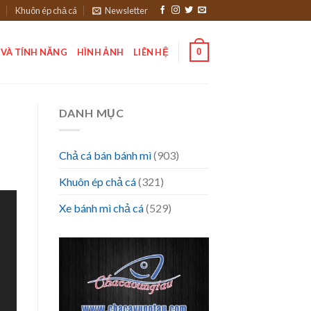
Khuôn ép chả cá
Newsletter
0
 VÀ TÍNH NĂNG
HÌNH ẢNH
LIÊN HỆ
DANH MỤC
Chả cá bán bánh mì
(903)
Khuôn ép chả cá
(321)
Xe bánh mì chả cá
(529)