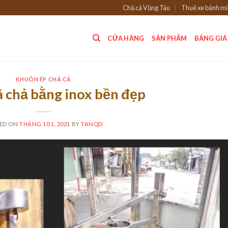
Chả cá Vũng Tàu
Thuê xe bánh mì
CỬA HÀNG
SẢN PHẨM
BẢNG GIÁ
KHUÔN ÉP CHẢ CÁ
á chả bằng inox bền đẹp
ED ON
THÁNG 10 1, 2021
BY
TANQD