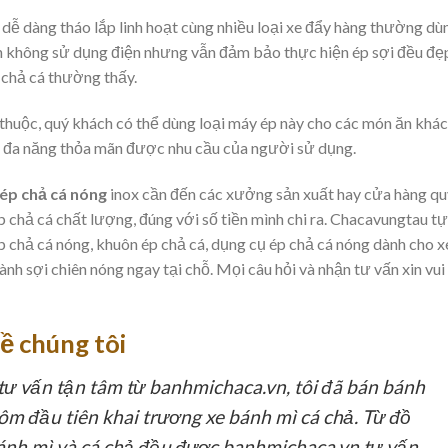
dễ dàng tháo lắp linh hoạt cùng nhiều loại xe đẩy hàng thường dù
 không sử dụng điện nhưng vẫn đảm bảo thực hiện ép sợi đều đẹ
ì chả cá thường thấy.
thuộc, quý khách có thể dùng loại máy ép này cho các món ăn khác
ông cụ đa năng thỏa mãn được nhu cầu của người sử dụng.
ép chả cá nóng
inox cần đến các xưởng sản xuất hay cửa hàng qu
chả cá chất lượng, đúng với số tiền mình chi ra. Chacavungtau tự
ép chả cá nóng, khuôn ép chả cá, dụng cụ ép chả cá nóng dành cho x
ành sợi chiên nóng ngay tại chỗ. Mọi câu hỏi và nhận tư vấn xin vui
ề chúng tôi
ư vấn tận tâm từ banhmichaca.vn, tôi đã bán bánh
ôm đầu tiên khai trương xe bánh mì cá chả. Từ đồ
bánh mì và cá chả đều được banhmichaca.vn tư vấn