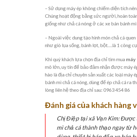
– Sử dụng máy ép không chiếm diện tích nên 
Chúng hoạt động bằng sức người, hoàn toàn
giống như chả cá nóng ở các xe bán bánh m
– Ngoài việc dung tạo hình món chả cá quen 
như giò lụa sống, bánh lọt, bột….là 1 c
Khi quý khách lựa chọn địa chỉ tìm mua
máy 
mô lớn, uy tín để bảo đảm nhận được máy ép 
hào là địa chỉ chuyên sản xuất các loại máy 
bánh mì chả cá nóng, dùng để ép chả cá ra th
lòng liên hệ theo địa chỉ sau: 0963 454 86
Đánh giá của khách hàng v
Chị Điệp tại xã Vạn Kim:
Được t
mì chả cá thành thạo ngay từ h
dùng, thiết bị bán đến xe bán 