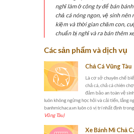
nghỉ làm ở công ty để bán bánh 
chả cá nóng ngon, vệ sinh nên 
kiệm và thời gian chăm con, cu
chuẩn bị nghỉ và ra bán thêm x
Các sản phẩm và dịch vụ
Chả Cá Vũng Tàu
Là cơ sở chuyên chế biế
chả cá, chả cá chiên ch
đảm bảo an toàn vệ sinh
luôn không ngừng học hỏi và cải tiến, lắng 
banhmichaca.vn luôn có vị trí nhất định trong
Vũng Tàu)
Xe Bánh Mì Chả C