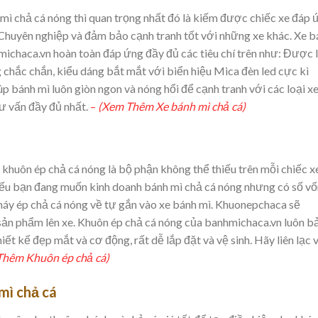
mì chả cá nóng thì quan trọng nhất đó là kiếm được chiếc xe đáp 
, Chuyên nghiệp và đảm bảo cạnh tranh tốt với những xe khác. Xe 
michaca.vn hoàn toàn đáp ứng đầy đủ các tiêu chí trên như: Được 
 chắc chắn, kiểu dáng bắt mắt với biển hiệu Mica đèn led cực kì
p bánh mì luôn giòn ngon và nóng hổi để cạnh tranh với các loại x
ư vấn đầy đủ nhất.
–
(Xem Thêm Xe bánh mì chả cá)
khuôn ép chả cá nóng là bộ phận không thể thiếu trên mỗi chiếc x
 nếu bạn đang muốn kinh doanh bánh mì chả cá nóng nhưng có số vố
máy ép chả cá nóng về tự gắn vào xe bánh mì. Khuonepchaca sẽ
 sản phẩm lên xe. Khuôn ép chả cá nóng của banhmichaca.vn luôn b
ết kế đẹp mắt và cơ động, rất dễ lắp đặt và vệ sinh. Hãy liên lạc 
Thêm Khuôn ép chả cá)
mì chả cá