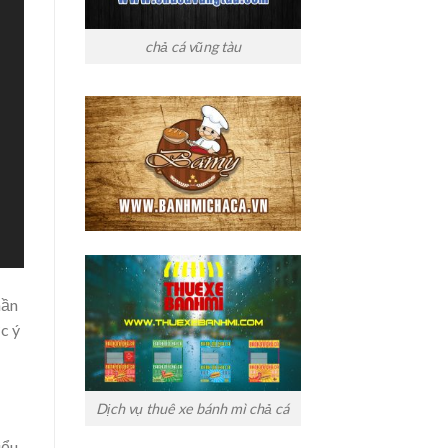
chả cá vũng tàu
hần
c ý
Dịch vụ thuê xe bánh mì chả cá
iểu