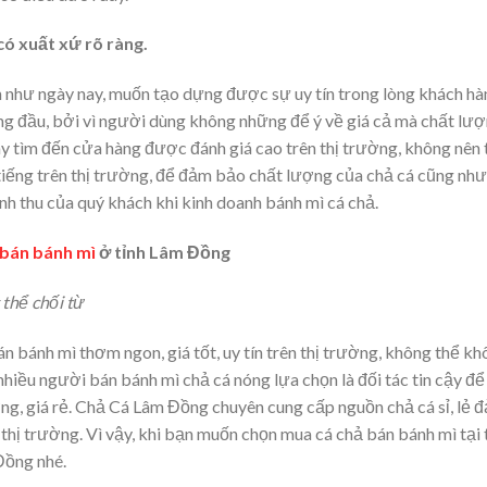
có xuất xứ rõ ràng.
ển như ngày nay, muốn tạo dựng được sự uy tín trong lòng khách hà
àng đầu, bởi vì người dùng không những để ý về giá cả mà chất lư
y tìm đến cửa hàng được đánh giá cao trên thị trường, không nên 
 tiếng trên thị trường, để đảm bảo chất lượng của chả cá cũng như
nh thu của quý khách khi kinh doanh bánh mì cá chả.
 bán bánh mì
ở tỉnh Lâm Đồng
thể chối từ
n bánh mì thơm ngon, giá tốt, uy tín trên thị trường, không thể k
iều người bán bánh mì chả cá nóng lựa chọn là đối tác tin cậy để
ng, giá rẻ. Chả Cá Lâm Đồng chuyên cung cấp nguồn chả cá sỉ, lẻ 
thị trường. Vì vậy, khi bạn muốn chọn mua cá chả bán bánh mì tại 
Đồng nhé.