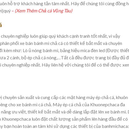
 luôn hỗ trợ khách hàng tận tâm nhất. Hãy để chúng tôi cùng đồng 
vị|quý
–
(Xem Thêm Chả cá Vũng Tàu)
á
 chuyên nghiệp luôn giúp quý khách cạnh tranh tốt nhất, vì vậy
hân phối xe bán bánh mì chả cá có thiết kế bắt mắt và chuyên
 đi kèm như: Lò ủ nóng bánh mì, bảng hiệu mica đèn led (Được thiế
mưa 2 cánh, bộ ép chả cá nóng,…Tất cả đều được trang bị đầy đủ 
mì chuyên nghiệp nhất. Hãy liên hệ với chúng tôi để có thể được xe
ị chuyên sản xuất và cung cấp các mặt hàng máy ép chả cá, khuôn
riêng cho xe bánh mì cá chả. Máy ép cá chả của Khuonepchaca đa
 năng ưu việt, thiết kế bắt mắt và dễ dàng lắp đặt lên xe bánh mì.
n Khuonepchaca luôn đặt chất lượng sản phẩm lên hàng đầu để có
y bạn hoàn toàn an tâm khi sử dụng các thiết bị của banhmichaca.