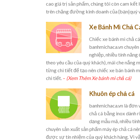
cao giá trị sản phẩm, chúng tôi còn cam kết
trên chặng đường kinh doanh của {bạn|quý 
Xe Bánh Mì Chả C
Chiếc xe bánh mì chả cá
banhmichaca.vn chuyên p
nghiệp, nhiều tính năng
theo yêu cầu của quý khách), mái che nắng 
từng chi tiết để tạo nên chiếc xe bán bánh 
chi tiết.
–
(Xem Thêm Xe bánh mì chả cá)
Khuôn ép chả cá
banhmichaca.vn là đơn v
chả cá bằng inox dành 
dạng mẫu mã, nhiều tính
chuyên sản xuất sản phẩm máy ép chả cá nê
được sự tín nhiệm của quý khách hàng. Vì vậ