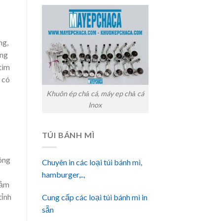
ng,
ợng
tìm
 có
Khuôn ép chả cá, máy ep chả cá
Inox
TÚI BÁNH MÌ
hông
Chuyên in các loại túi bánh mì,
hamburger,..,
đảm
tỉnh
Cung cấp các loại túi bánh mì in
sẵn