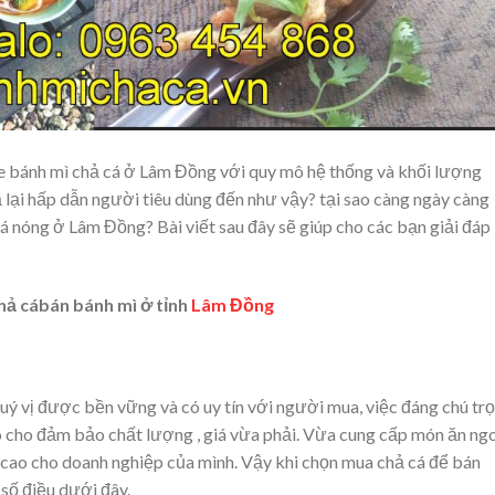
xe bánh mì chả cá ở Lâm Đồng với quy mô hệ thống và khối lượng
ả lại hấp dẫn người tiêu dùng đến như vậy? tại sao càng ngày càng
á nóng ở Lâm Đồng? Bài viết sau đây sẽ giúp cho các bạn giải đáp
hả cábán bánh mì ở tỉnh
Lâm Đồng
uý vị được bền vững và có uy tín với người mua, việc đáng chú tr
o cho đảm bảo chất lượng , giá vừa phải. Vừa cung cấp món ăn ng
n cao cho doanh nghiệp của mình. Vậy khi chọn mua chả cá để bán
số điều dưới đây.