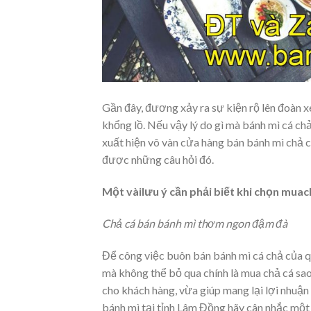
Gần đây, đương xảy ra sự kiện rộ lên đoàn 
khổng lồ. Nếu vậy lý do gì mà bánh mì cá ch
xuất hiện vô vàn cửa hàng bán bánh mì chả c
được những câu hỏi đó.
Một vàilưu ý cần phải biết khi chọn muac
Chả cá bán bánh mì thơm ngon đậm đà
Để công việc buôn bán bánh mì cá chả của q
mà không thể bỏ qua chính là mua chả cá sa
cho khách hàng, vừa giúp mang lại lợi nhuậ
bánh mì tại tỉnh Lâm Đồng hãy cân nhắc một 