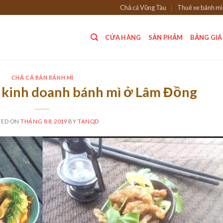
Chả cá Vũng Tàu
Thuê xe bánh mì
CỬA HÀNG
SẢN PHẨM
BẢNG GIÁ
CHẢ CÁ BÁN BÁNH MÌ
 kinh doanh bánh mì ở Lâm Đồng
TED ON
THÁNG 8 8, 2019
BY
TANQD