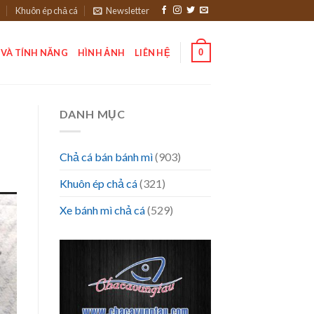
Khuôn ép chả cá
Newsletter
0
 VÀ TÍNH NĂNG
HÌNH ẢNH
LIÊN HỆ
DANH MỤC
Chả cá bán bánh mì
(903)
Khuôn ép chả cá
(321)
Xe bánh mì chả cá
(529)