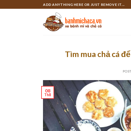
Skip
ADD ANYTHING HERE OR JUST REMOVE IT...
to
content
Tìm mua chả cá để
POS
08
Th8