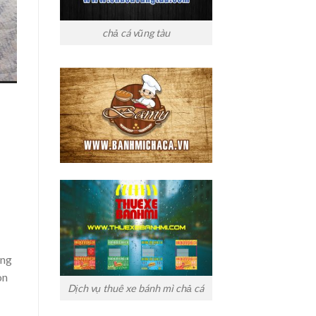
chả cá vũng tàu
ọng
on
Dịch vụ thuê xe bánh mì chả cá