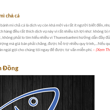
mì chả cá
 bánh mì chả cá là dịch vụ còn khá mới và rất ít người biết đến, n
ch hàng đều rất thích dịch vụ này vì rất nhiều ích lợi như: không bị
, không phải lo tìm hiểu nhiều vì Thuexebanhmi hướng dẫn đầy đủ
lượng mà giá bán phải chăng, được hỗ trợ nhiều quy trình,…Nếu q
ần ngại gọi cho chúng tôi ngay để được tư vấn miễn phí.
–
(Xem T
m Đồng