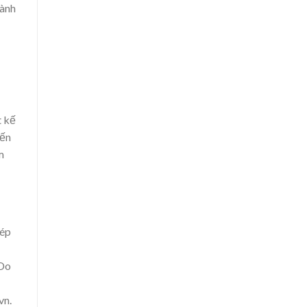
hành
t kế
đến
m
 ép
 Do
vn.