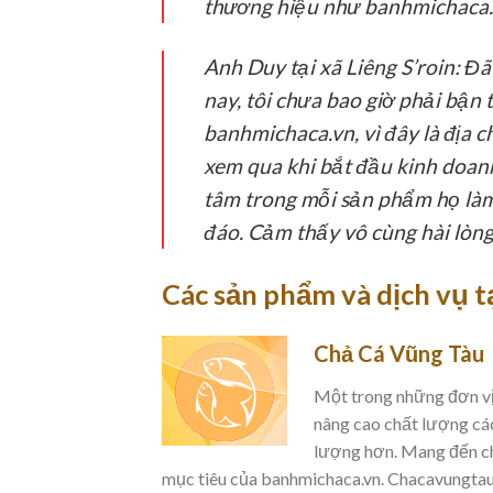
thương hiệu như banhmichaca.
Anh Duy tại xã Liêng S’roin:
Đã 
nay, tôi chưa bao giờ phải bận
banhmichaca.vn, vì đây là địa c
xem qua khi bắt đầu kinh doanh
tâm trong mỗi sản phẩm họ làm 
đáo. Cảm thấy vô cùng hài lòn
Các sản phẩm và dịch vụ t
Chả Cá Vũng Tàu
Một trong những đơn vị 
nâng cao chất lượng các
lượng hơn. Mang đến ch
mục tiêu của banhmichaca.vn. Chacavungtau 