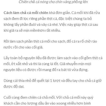
Chiên chả cá nóng cho chín vàng phồng lên
Cách làm chả cá mối chiên
khá đơn giản. Cá mối khi đã rửa
sạch đem đi lọc riêng phần thịt cá, đặc biệt chúng ta bỏ
không lấy phần đuôi và vây cá nhé. Việc này giúp thịt cá sau
khi giã ra sẽ mịn mềmhơn rất nhiều.
Rồi làm sạch phần thịt cá mối cho sạch, đổ cá ra rổ chờ ráo
nước rồi cho vào cối giã.
Lấy toàn bộ nguyên liệu đã được làm sạch vào cối gồm thịt cá
mối, ớt xắt nhỏ và thì là cùng lá lốt. Giã nhuyễn mịn mọi
nguyên liệu có được rồi mang đổ ra bát tô vừa đựng.
Dùng cái thìa nhỏ để quết lại 1 lượt và đều tay cho chả cá giữ
được độ dai.
Cuối cùng đem chiên cá chả mối. Với chả cá mối này quý
khách cần cho lượng dầu ăn vào xoong nhiều hơn bình