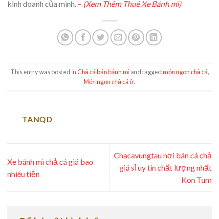
kinh doanh của mình.
–
(Xem Thêm Thuê Xe Bánh mì)
This entry was posted in
Chả cá bán bánh mì
and tagged
món ngon chả cá
,
Món ngon chả cá ở
.
TANQD
Chacavungtau nơi bán cá chả
Xe bánh mì chả cá giá bao
giá sỉ uy tín chất lượng nhất
nhiêu tiền
Kon Tum