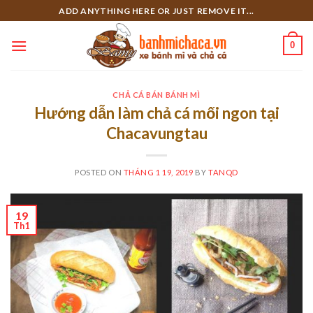
Skip
ADD ANYTHING HERE OR JUST REMOVE IT...
to
content
0
CHẢ CÁ BÁN BÁNH MÌ
Hướng dẫn làm chả cá mối ngon tại
Chacavungtau
POSTED ON
THÁNG 1 19, 2019
BY
TANQD
19
Th1