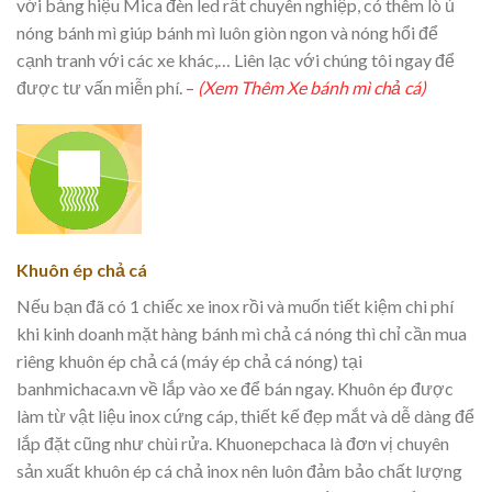
với bảng hiệu Mica đèn led rất chuyên nghiệp, có thêm lò ủ
nóng bánh mì giúp bánh mì luôn giòn ngon và nóng hổi để
cạnh tranh với các xe khác,… Liên lạc với chúng tôi ngay để
được tư vấn miễn phí.
–
(Xem Thêm Xe bánh mì chả cá)
Khuôn ép chả cá
Nếu bạn đã có 1 chiếc xe inox rồi và muốn tiết kiệm chi phí
khi kinh doanh mặt hàng bánh mì chả cá nóng thì chỉ cần mua
riêng khuôn ép chả cá (máy ép chả cá nóng) tại
banhmichaca.vn về lắp vào xe để bán ngay. Khuôn ép được
làm từ vật liệu inox cứng cáp, thiết kế đẹp mắt và dễ dàng để
lắp đặt cũng như chùi rửa. Khuonepchaca là đơn vị chuyên
sản xuất khuôn ép cá chả inox nên luôn đảm bảo chất lượng