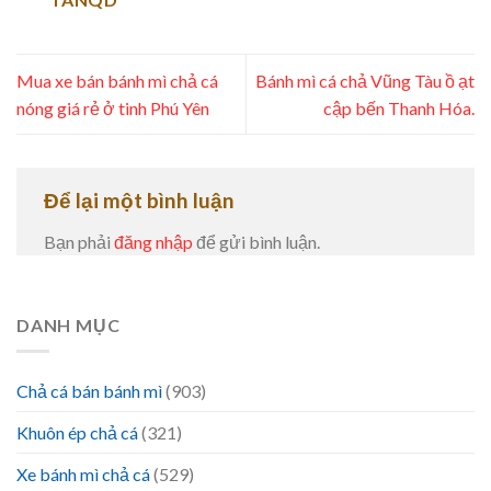
Mua xe bán bánh mì chả cá
Bánh mì cá chả Vũng Tàu ồ ạt
nóng giá rẻ ở tinh Phú Yên
cập bến Thanh Hóa.
Để lại một bình luận
Bạn phải
đăng nhập
để gửi bình luận.
DANH MỤC
Chả cá bán bánh mì
(903)
Khuôn ép chả cá
(321)
Xe bánh mì chả cá
(529)