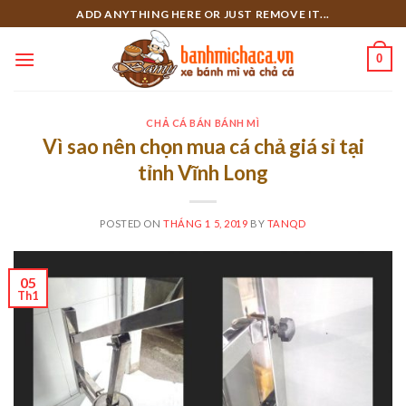
Skip
ADD ANYTHING HERE OR JUST REMOVE IT...
to
content
0
CHẢ CÁ BÁN BÁNH MÌ
Vì sao nên chọn mua cá chả giá sỉ tại
tỉnh Vĩnh Long
POSTED ON
THÁNG 1 5, 2019
BY
TANQD
05
Th1