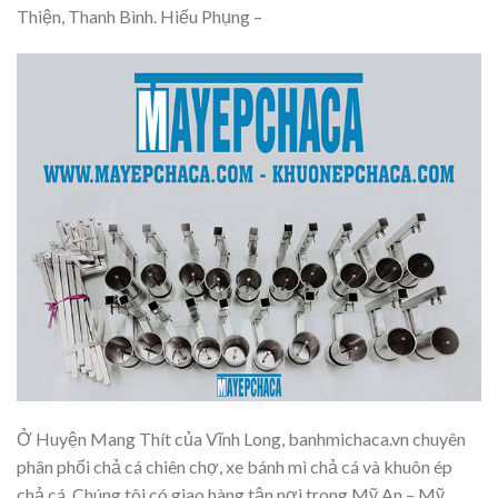
Thiện, Thanh Bình. Hiếu Phụng –
Ở Huyện Mang Thít của Vĩnh Long, banhmichaca.vn chuyên
phân phối chả cá chiên chợ, xe bánh mì chả cá và khuôn ép
chả cá. Chúng tôi có giao hàng tận nơi trong Mỹ An – Mỹ