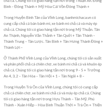
chả cá. Chúng tôi có giao hàng tận nơi trong Thuận An. Đông
Bình – Đông Thành + Mỹ Hòa Cái Vồn Đông Thạnh +
Trong Huyện Bình Tân của Vĩnh Long, banhmichaca.vn có
cung cấp chả cá bán bánh mì, xe bánh mì chả cá và máy ép
chả cá. Chúng tôi có giao hàng tận nơi trong Mỹ Thuận. Tân
An Thạnh, Nguyễn Văn Thảnh + Tân Quới + Tân Thành –
Thành Trung – Tân Lược. Tân Bình + Tân Hưng Thành Đông +
Thành Lợi –
Ở Thành Phố Vĩnh Long của Vĩnh Long, chúng tôi có sản xuất
và phân phối chả cá chiên chợ, xe bánh mì chả cá và khuôn ép
chả cá. Chúng tôi có giao hàng tận nơi trong 9 – 5 + Trường
An 4, 3, 2 – Tân Hòa – Tân Hội + 1 – Tân Ngãi + 8 –
Trong Huyện Trà Ôn của Vĩnh Long, chúng tôi có cung cấp
chả cá chiên chợ, xe bánh mì chả cá và máy ép chả cá. Chúng
tôi có giao hàng tận nơi trong Hựu Thành – Tân Mỹ. Phú
Thành – Xuân Hiệp – Hòa Bình Thuận Thới + Trà Ôn + Thiện