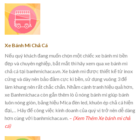
Xe Bánh Mì Chả Cá
Nếu quý khách đang muốn chọn một chiếc xe bánh mì bền
đẹp và chuyên nghiệp, bắt mắt thì hãy xem qua xe bánh mì
chả cá tại banhmichaca.vn. Xe bánh mì được thiết kế từ inox
cứng và dày nên bảo đảm cực kì bền, sử dụng vuông 3 để
làm khung nên rất chắc chắn. Nhằm cạnh tranh hiệu quả hơn,
xe Banhmichaca còn gắn thêm lò ủ nóng bánh mì giúp bánh
luôn nóng giòn, bảng hiệu Mica đèn led, khuôn ép chả cá hiện
đại,… Hãy để công việc kinh doanh của quý vị trở nên dễ dàng
hơn cùng với banhmichaca.vn.
–
(Xem Thêm Xe bánh mì chả
cá)