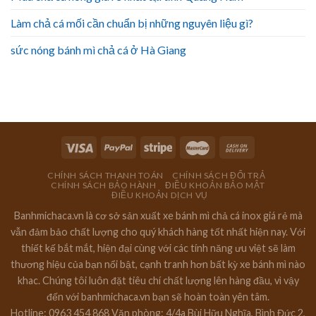
Làm chả cá mối cần chuẩn bị những nguyên liệu gì?
sức nóng bánh mì chả cá ở Hà Giang
CHÍNH SÁCH THANH TOÁN
CHÍNH SÁCH ĐỔI TRẢ
CHÍNH SÁCH BẢO HÀNH
ĐIỀU KHOẢN BẢO MẬT
ĐIỀU KHOẢN DỊCH VỤ
Banhmichaca.vn là cơ sở sản xuất xe bánh mì chả cá inox giá rẻ mà
vẫn đảm bảo chất lượng cho quý khách hàng tốt nhất hiện nay. Với
thiết kế bắt mắt, hiện đại cùng với các tính năng ưu việt sẽ làm
thương hiệu của bạn nổi bật, cạnh tranh hơn bất kỳ xe bánh mì nào
khac. Chúng tôi luôn đặt tiêu chí chất lượng lên hàng đầu, vì vậy
đến với banhmichaca.vn bạn sẽ hoàn toàn yên tâm.
Hotline: 0963 454 868 Văn phòng: 4/4a Bùi Hữu Nghĩa, Bình Đức 2,