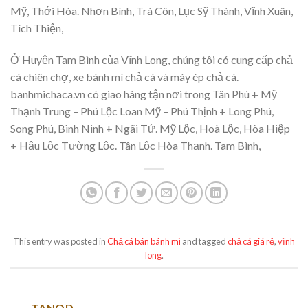
Mỹ, Thới Hòa. Nhơn Bình, Trà Côn, Lục Sỹ Thành, Vĩnh Xuân,
Tích Thiện,
Ở Huyện Tam Bình của Vĩnh Long, chúng tôi có cung cấp chả
cá chiên chợ, xe bánh mì chả cá và máy ép chả cá.
banhmichaca.vn có giao hàng tận nơi trong Tân Phú + Mỹ
Thạnh Trung – Phú Lộc Loan Mỹ – Phú Thịnh + Long Phú,
Song Phú, Bình Ninh + Ngãi Tứ. Mỹ Lộc, Hoà Lộc, Hòa Hiệp
+ Hậu Lộc Tường Lộc. Tân Lộc Hòa Thạnh. Tam Bình,
This entry was posted in
Chả cá bán bánh mì
and tagged
chả cá giá rẻ
,
vĩnh
long
.
TANQD