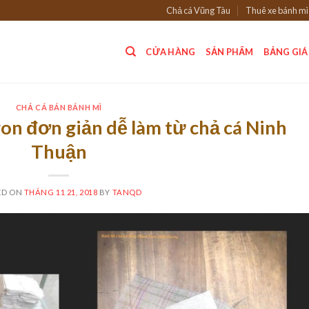
Chả cá Vũng Tàu
Thuê xe bánh mì
CỬA HÀNG
SẢN PHẨM
BẢNG GIÁ
CHẢ CÁ BÁN BÁNH MÌ
on đơn giản dễ làm từ chả cá Ninh
Thuận
ED ON
THÁNG 11 21, 2018
BY
TANQD