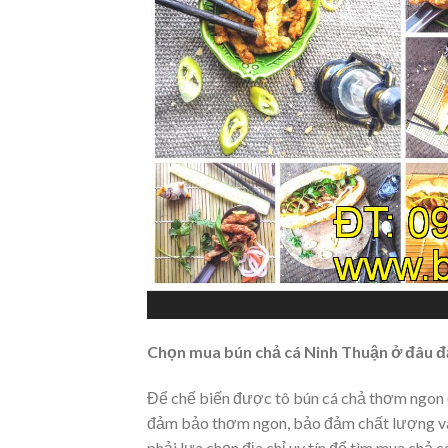
Chọn mua
bún chả cá
Ninh Thuận ở đâu 
Để chế biến được tô bún cá chả thơm ngon đ
đảm bảo thơm ngon, bảo đảm chất lượng và v
phải lựa chọn địa chỉ uy tín để tìm mua chả 