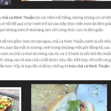
 chả cá
Ninh Thuận
tại các tiệm nổi tiếng, nhưng không có cơ hộ
cơ hội để quý vị tự mình trổ tài vào bếp thực hiện món ăn đơn giả
ngon không kém ở nhà hàng làm với công thức cực kì đơn giản.
à dễ tìm gồm: bún sợi dai ngon, chả cá Ninh Thuận, hành lá xắt nhỏ,
m, bạn lấy một ít xương, ninh trong khoảng một giờ đồng hồ, sau
o bún và chả cá thái lát mỏng vào tô, và 1 ít hành lá xắt nhỏ đã chuẩ
ớc dùng vào tô bún chả cá đã được bày sẵn. Kết hợp với một vài g
 dẫn hơn. Vậy là bạn đã có được những tô
bún chả cá
Ninh Thuận