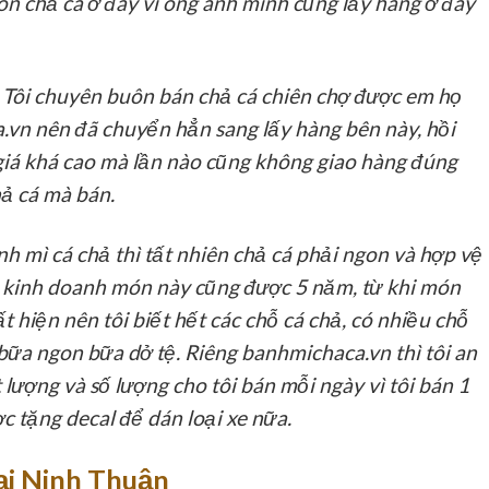
n chả cá ở đây vì ông anh mình cũng lấy hàng ở đây
Tôi chuyên buôn bán chả cá chiên chợ được em họ
.vn nên đã chuyển hẳn sang lấy hàng bên này, hồi
c giá khá cao mà lần nào cũng không giao hàng đúng
ả cá mà bán.
h mì cá chả thì tất nhiên chả cá phải ngon và hợp vệ
ôi kinh doanh món này cũng được 5 năm, từ khi món
 hiện nên tôi biết hết các chỗ cá chả, có nhiều chỗ
bữa ngon bữa dở tệ. Riêng banhmichaca.vn thì tôi an
lượng và số lượng cho tôi bán mỗi ngày vì tôi bán 1
c tặng decal để dán loại xe nữa.
ại Ninh Thuận