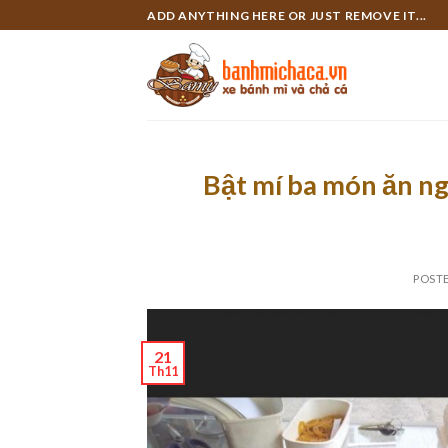
Skip
ADD ANYTHING HERE OR JUST REMOVE IT...
to
content
Bật mí ba món ăn ng
POST
21
Th11