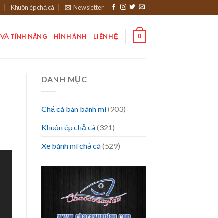
Khuôn ép chả cá
Newsletter
0
 VÀ TÍNH NĂNG
HÌNH ẢNH
LIÊN HỆ
DANH MỤC
Chả cá bán bánh mì
(903)
Khuôn ép chả cá
(321)
Xe bánh mì chả cá
(529)