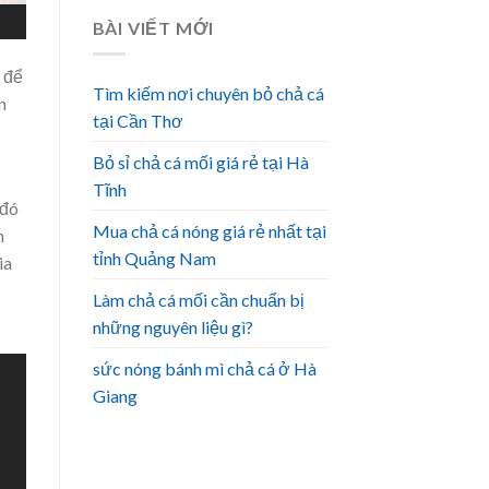
BÀI VIẾT MỚI
i để
Tìm kiếm nơi chuyên bỏ chả cá
n
tại Cần Thơ
Bỏ sỉ chả cá mối giá rẻ tại Hà
Tĩnh
 đó
Mua chả cá nóng giá rẻ nhất tại
n
tỉnh Quảng Nam
ia
Làm chả cá mối cần chuẩn bị
những nguyên liệu gì?
sức nóng bánh mì chả cá ở Hà
Giang