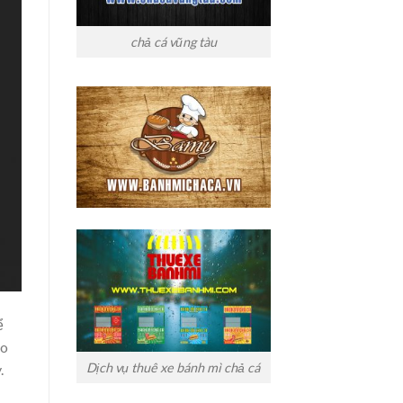
chả cá vũng tàu
ể
ảo
Dịch vụ thuê xe bánh mì chả cá
.