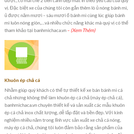
được, có mái che 2 bên cánh đẹp mắt in theo yêu cầu của quý
vị. Đặc biệt xe của chúng tôi còn gắn thêm lò ủ nóng bánh mì,
ủ được năm mươi – sáu mươi ổ bánh mì cùng lúc giúp bánh
mì luôn nóng giòn,…và nhiều chức năng khác mà quý vị có thể
tham khảo tại banhmichaca.vn
–
(Xem Thêm)
Khuôn ép chả cá
Nhằm giúp quý khách có thể tự thiết kế xe bán bánh mì cá
chả nhưng không thể làm khuôn ép cá chả (máy ép chả cá),
banhmichaca.vn chuyên thiết kế và sản xuất các mẫu khuôn
ép cá chả inox chất lượng, dễ lắp đặt và bền đẹp. Với kinh
nghiệm nhiều năm trong lĩnh vực sản xuất xe chả cá nóng,
máy ép cá chả, chúng tôi luôn đảm bảo rằng sản phẩm của