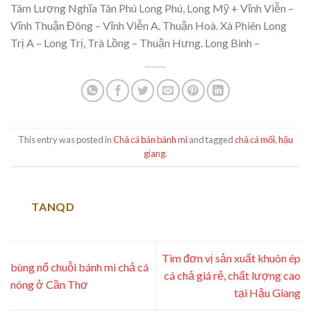
Tâm Lương Nghĩa Tân Phú Long Phú, Long Mỹ + Vĩnh Viễn –
Vĩnh Thuận Đông – Vĩnh Viễn A. Thuận Hoà. Xà Phiên Long
Trị A – Long Trị, Trà Lồng – Thuận Hưng. Long Bình –
This entry was posted in
Chả cá bán bánh mì
and tagged
chả cá mối
,
hậu
giang
.
TANQD
Tìm đơn vị sản xuất khuôn ép
bùng nổ chuỗi bánh mì chả cá
cá chả giá rẻ, chất lượng cao
nóng ở Cần Thơ
tại Hậu Giang