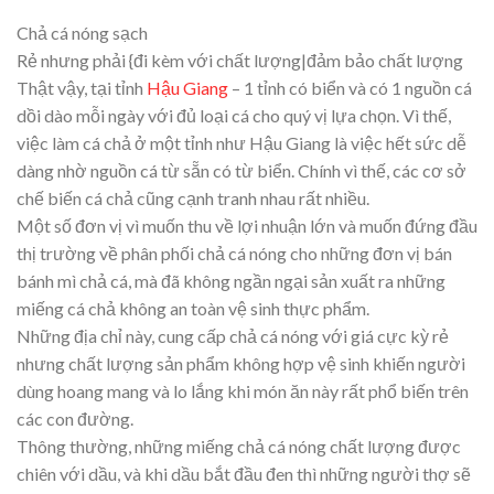
Chả cá nóng sạch
Rẻ nhưng phải {đi kèm với chất lượng|đảm bảo chất lượng
Thật vậy, tại tỉnh
Hậu Giang
– 1 tỉnh có biển và có 1 nguồn cá
dồi dào mỗi ngày với đủ loại cá cho quý vị lựa chọn. Vì thế,
việc làm cá chả ở một tỉnh như Hậu Giang là việc hết sức dễ
dàng nhờ nguồn cá từ sẵn có từ biển. Chính vì thế, các cơ sở
chế biến cá chả cũng cạnh tranh nhau rất nhiều.
Một số đơn vị vì muốn thu về lợi nhuận lớn và muốn đứng đầu
thị trường về phân phối chả cá nóng cho những đơn vị bán
bánh mì chả cá, mà đã không ngần ngại sản xuất ra những
miếng cá chả không an toàn vệ sinh thực phẩm.
Những địa chỉ này, cung cấp chả cá nóng với giá cực kỳ rẻ
nhưng chất lượng sản phẩm không hợp vệ sinh khiến người
dùng hoang mang và lo lắng khi món ăn này rất phổ biến trên
các con đường.
Thông thường, những miếng chả cá nóng chất lượng được
chiên với dầu, và khi dầu bắt đầu đen thì những người thợ sẽ