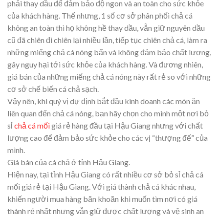
phải thay dầu để đảm bảo độ ngon và an toàn cho sức khỏe
của khách hàng. Thế nhưng, 1 số cơ sở phân phối chả cá
không an toàn thì họ không hề thay dầu, vẫn giữ nguyên dầu
cũ đã chiên đi chiên lại nhiều lần, tiếp tục chiên chả cá, làm ra
những miếng chả cá nóng bẩn và không đảm bảo chất lượng,
gây nguy hại tới sức khỏe của khách hàng. Và đương nhiên,
giá bán của những miếng chả cá nóng này rất rẻ so với những
cơ sở chế biến cá chả sạch.
Vậy nên, khi quý vị dự định bắt đầu kinh doanh các món ăn
liên quan đến chả cá nóng, bạn hãy chọn cho mình một nơi bỏ
sỉ
chả cá mối
giá rẻ hàng đầu tại Hậu Giang nhưng với chất
lượng cao để đảm bảo sức khỏe cho các vị “thượng đế” của
mình.
Giá bán của cá chả ở tỉnh Hậu Giang.
Hiện nay, tại tỉnh Hậu Giang có rất nhiều cơ sở bỏ sỉ chả cá
mối giá rẻ tại Hậu Giang. Với giá thành chả cá khác nhau,
khiến người mua hàng băn khoăn khi muốn tìm nơi có giá
thành rẻ nhất nhưng vẫn giữ được chất lượng và vệ sinh an