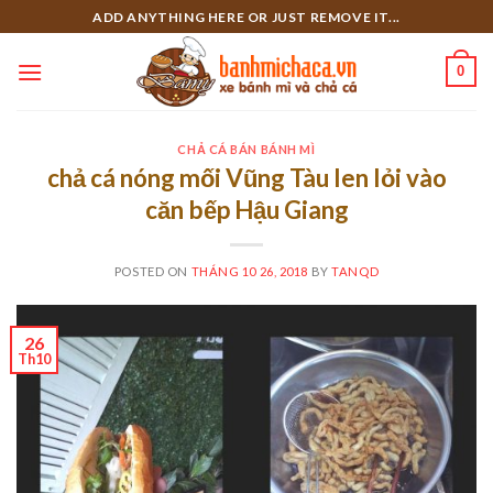
Skip
ADD ANYTHING HERE OR JUST REMOVE IT...
to
content
0
CHẢ CÁ BÁN BÁNH MÌ
chả cá nóng mối Vũng Tàu len lỏi vào
căn bếp Hậu Giang
POSTED ON
THÁNG 10 26, 2018
BY
TANQD
26
Th10