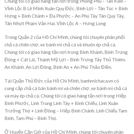
Chúng tôi có giao hàng tận nơi trong Phong Phú – Tân Kiên –
Vĩnh Lộc B Lê Minh Xuân Quy Đức, Bình Lợi – Tân Túc + Bình
Hưng + Bình Chánh + Đa Phước – An Phú Tây Tân Quý Tây,
Tân Nhựt Phạm Văn Hai. Vĩnh Lộc A – Hưng Long
Trong Quận 2 của Hồ Chí Minh, chúng tôi chuyên phân phối
chả cá chiên chợ, xe bánh mì chả cá và khuôn ép chả cá.
Chúng tôi có giao hàng tận nơi trong Bình Khánh, Bình Trưng
Đông + Cát Lái, Thạnh Mỹ Lợi – Bình Trưng Tây Thủ Thiêm.
An Khánh. An Lợi Đông, Bình An + An Phú Thảo Điền,
Tại Quận Thủ Đức của Hồ Chí Minh, banhmichaca.vn có
cung cấp chả cá bán bánh mì và chiên chợ, xe bánh mì chả cá
và máy ép chả cá. Chúng tôi có giao hàng tận nơi trong Hiệp
Bình Phước, Linh Trung Linh Tây + Bình Chiểu, Linh Xuân
Trường Thọ + Linh Đông – Hiệp Bình Chánh. Linh Chiểu Tam
Bình, Tam Phú – Bình Thọ.
Ở Huyện Cần Giờ của Hồ Chí Minh, chúng tôi chuyên phân