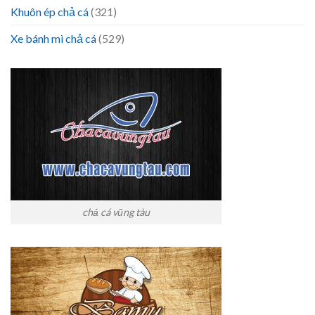
Khuôn ép chả cá
(321)
Xe bánh mì chả cá
(529)
chả cá vũng tàu