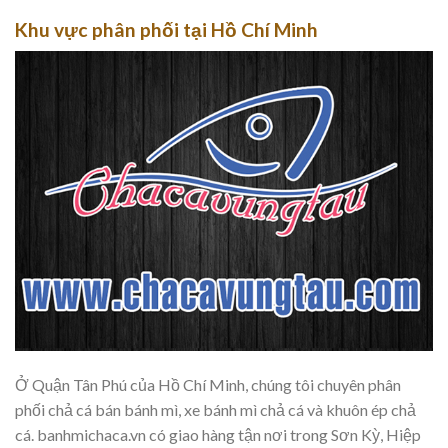
Khu vực phân phối tại Hồ Chí Minh
Ở Quận Tân Phú của Hồ Chí Minh, chúng tôi chuyên phân
phối chả cá bán bánh mì, xe bánh mì chả cá và khuôn ép chả
cá. banhmichaca.vn có giao hàng tận nơi trong Sơn Kỳ, Hiệp