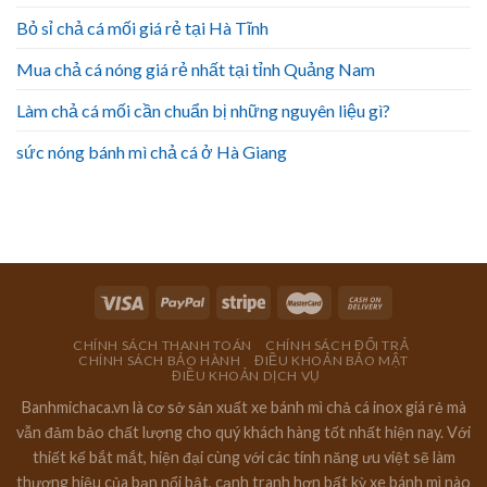
Bỏ sỉ chả cá mối giá rẻ tại Hà Tĩnh
Mua chả cá nóng giá rẻ nhất tại tỉnh Quảng Nam
Làm chả cá mối cần chuẩn bị những nguyên liệu gì?
sức nóng bánh mì chả cá ở Hà Giang
CHÍNH SÁCH THANH TOÁN
CHÍNH SÁCH ĐỔI TRẢ
CHÍNH SÁCH BẢO HÀNH
ĐIỀU KHOẢN BẢO MẬT
ĐIỀU KHOẢN DỊCH VỤ
Banhmichaca.vn là cơ sở sản xuất xe bánh mì chả cá inox giá rẻ mà
vẫn đảm bảo chất lượng cho quý khách hàng tốt nhất hiện nay. Với
thiết kế bắt mắt, hiện đại cùng với các tính năng ưu việt sẽ làm
thương hiệu của bạn nổi bật, cạnh tranh hơn bất kỳ xe bánh mì nào