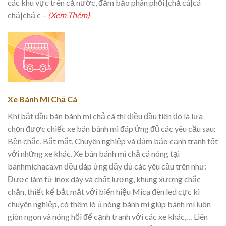
các khu vực trên cả nước, đảm bảo phân phối {chả cá|cá
chả|chả c
–
(Xem Thêm)
Xe Bánh Mì Chả Cá
Khi bắt đầu bán bánh mì chả cá thì điều đầu tiên đó là lựa
chọn được chiếc xe bán bánh mì đáp ứng đủ các yêu cầu sau:
Bền chắc, Bắt mắt, Chuyên nghiệp và đảm bảo cạnh tranh tốt
với những xe khác. Xe bán bánh mì chả cá nóng tại
banhmichaca.vn đều đáp ứng đầy đủ các yêu cầu trên như:
Được làm từ inox dày và chất lượng, khung xương chắc
chắn, thiết kế bắt mắt với biển hiệu Mica đèn led cực kì
chuyên nghiệp, có thêm lò ủ nóng bánh mì giúp bánh mì luôn
giòn ngon và nóng hổi để cạnh tranh với các xe khác,… Liên