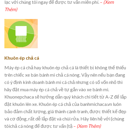
lạc với chúng tôi ngay để được tư vấn miễn phí.
–
(Xem
Thêm)
Khuôn ép chả cá
Máy ép cá chả hay khuôn ép chả cá là thiết bị không thể thiếu
trên chiếc xe bán bánh mì chả cá nóng. Vậy nên nếu bạn đang
có ý định kinh doanh bánh mì cá chả nhưng có số vốn nhỏ thì
hãy đặt mua máy ép cá chả về tự gắn vào xe bánh mì.
Khuonepchaca sẽ hướng dẫn quý khách chi tiết từ A-Z để lắp
đặt khuôn lên xe. Khuôn ép cá chả của banhmichaca.vn luôn
bảo đảm chất lượng, giá thành cạnh tranh, được thiết kế đẹp
và cơ động, rất dễ lắp đặt và chùi rửa. Hãy liên hệ với {chúng
tôichả cá nóng để được tư vấn {tậ
–
(Xem Thêm)