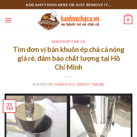
Skip
ADD ANYTHING HERE OR JUST REMOVE IT...
to
content
0
KHUÔN ÉP CHẢ CÁ
Tìm đơn vị bán khuôn ép chả cá nóng
giá rẻ, đảm bảo chất lượng tại Hồ
Chí Minh
POSTED ON
THÁNG 9 11, 2018
BY
TANQD
11
Th9