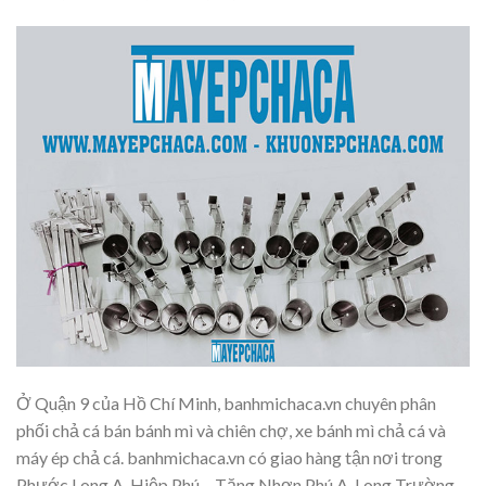
Ở Quận 9 của Hồ Chí Minh, banhmichaca.vn chuyên phân
phối chả cá bán bánh mì và chiên chợ, xe bánh mì chả cá và
máy ép chả cá. banhmichaca.vn có giao hàng tận nơi trong
Phước Long A, Hiệp Phú – Tăng Nhơn Phú A, Long Trường