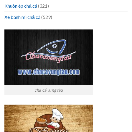
Khuôn ép chả cá
(321)
Xe bánh mì chả cá
(529)
chả cá vũng tàu