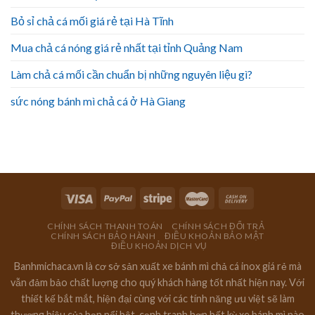
Bỏ sỉ chả cá mối giá rẻ tại Hà Tĩnh
Mua chả cá nóng giá rẻ nhất tại tỉnh Quảng Nam
Làm chả cá mối cần chuẩn bị những nguyên liệu gì?
sức nóng bánh mì chả cá ở Hà Giang
CHÍNH SÁCH THANH TOÁN
CHÍNH SÁCH ĐỔI TRẢ
CHÍNH SÁCH BẢO HÀNH
ĐIỀU KHOẢN BẢO MẬT
ĐIỀU KHOẢN DỊCH VỤ
Banhmichaca.vn là cơ sở sản xuất xe bánh mì chả cá inox giá rẻ mà
vẫn đảm bảo chất lượng cho quý khách hàng tốt nhất hiện nay. Với
thiết kế bắt mắt, hiện đại cùng với các tính năng ưu việt sẽ làm
thương hiệu của bạn nổi bật, cạnh tranh hơn bất kỳ xe bánh mì nào