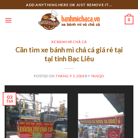
Skip
ADD ANYTHING HERE OR JUST REMOVE IT...
to
content
0
XE BÁNH MÌ CHẢ CÁ
Cần tìm xe bánh mì chả cá giá rẻ tại
tại tỉnh Bạc Liêu
POSTED ON
THÁNG 9 3, 2018
BY
TANQD
03
Th9