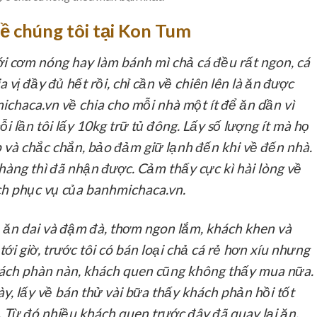
ề chúng tôi tại Kon Tum
i cơm nóng hay làm bánh mì chả cá đều rất ngon, cá
 vị đầy đủ hết rồi, chỉ cần về chiên lên là ăn được
ichaca.vn về chia cho mỗi nhà một ít để ăn dần vì
i lần tôi lấy 10kg trữ tủ đông. Lấy số lượng ít mà họ
 và chắc chắn, bảo đảm giữ lạnh đến khi về đến nhà.
hàng thì đã nhận được. Cảm thấy cực kì hài lòng về
ch phục vụ của banhmichaca.vn.
 ăn dai và đậm đà, thơm ngon lắm, khách khen và
tới giờ, trước tôi có bán loại chả cá rẻ hơn xíu nhưng
khách phàn nàn, khách quen cũng không thấy mua nữa.
y, lấy về bán thử vài bữa thấy khách phản hồi tốt
. Từ đó nhiều khách quen trước đây đã quay lại ăn.