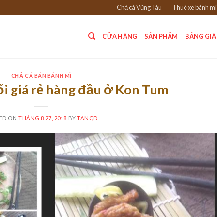
Chả cá Vũng Tàu
Thuê xe bánh mì
CỬA HÀNG
SẢN PHẨM
BẢNG GIÁ
CHẢ CÁ BÁN BÁNH MÌ
ối giá rẻ hàng đầu ở Kon Tum
ED ON
THÁNG 8 27, 2018
BY
TANQD