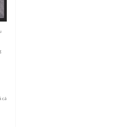
u
g
ả cá