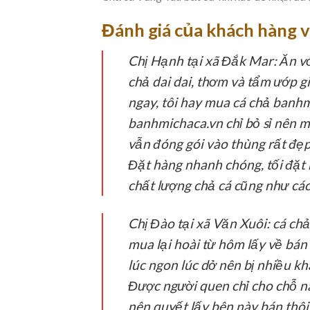
Đánh giá của khách hàng v
Chị Hạnh tại xã Đắk Mar:
Ăn vớ
chả dai dai, thơm và tẩm ướp gia
ngay, tôi hay mua cá chả banhm
banhmichaca.vn chỉ bỏ sỉ nên mỗ
vẫn đóng gói vào thùng rất đẹp
Đặt hàng nhanh chóng, tối đặt 
chất lượng chả cá cũng như cá
Chị Đào tại xã Văn Xuôi:
cá chả
mua lại hoài từ hôm lấy về bán 
lúc ngon lúc dở nên bị nhiều 
Được người quen chỉ cho chỗ nà
nên quyết lấy bên này bán thôi