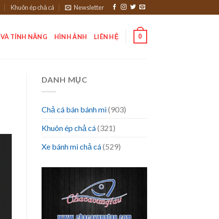
Khuôn ép chả cá
Newsletter
0
 VÀ TÍNH NĂNG
HÌNH ẢNH
LIÊN HỆ
DANH MỤC
Chả cá bán bánh mì
(903)
Khuôn ép chả cá
(321)
Xe bánh mì chả cá
(529)