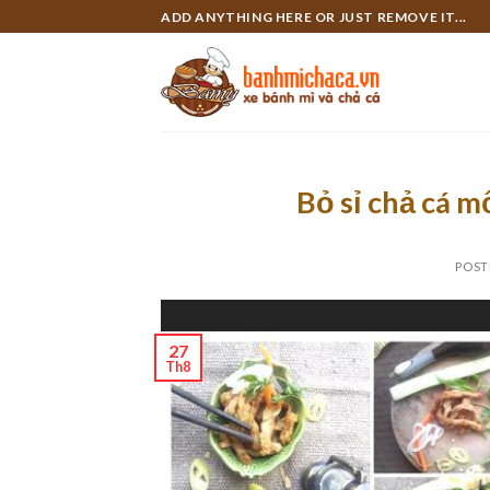
Skip
ADD ANYTHING HERE OR JUST REMOVE IT...
to
content
Bỏ sỉ chả cá m
POST
27
Th8