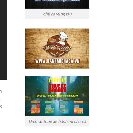
chả cá vũng tàu
h
c
ng
Dịch vụ thuê xe bánh mì chả cá