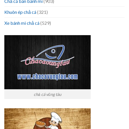
Chả cá bán bánh mì
(903)
Khuôn ép chả cá
(321)
Xe bánh mì chả cá
(529)
chả cá vũng tàu