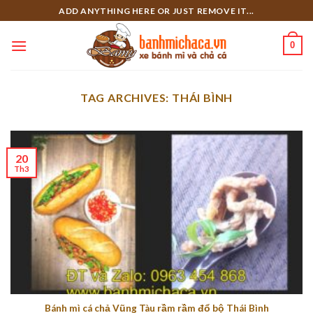
Skip
ADD ANYTHING HERE OR JUST REMOVE IT...
to
content
0
TAG ARCHIVES:
THÁI BÌNH
20
Th3
Bánh mì cá chả Vũng Tàu rầm rầm đổ bộ Thái Bình