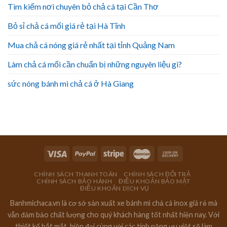
Tìm kiếm nơi chuyên bỏ chả cá tại Cần Thơ
Bỏ sỉ chả cá mối giá rẻ tại Hà Tĩnh
Mua chả cá nóng giá rẻ nhất tại tỉnh Quảng Nam
Làm chả cá mối cần chuẩn bị những nguyên liệu gì?
sức nóng bánh mì chả cá ở Hà Giang
CHÍNH SÁCH THANH TOÁN
CHÍNH SÁCH ĐỔI TRẢ
CHÍNH SÁCH BẢO HÀNH
ĐIỀU KHOẢN BẢO MẬT
ĐIỀU KHOẢN DỊCH VỤ
Banhmichaca.vn là cơ sở sản xuất xe bánh mì chả cá inox giá rẻ mà
vẫn đảm bảo chất lượng cho quý khách hàng tốt nhất hiện nay. Với
thiết kế bắt mắt, hiện đại cùng với các tính năng ưu việt sẽ làm