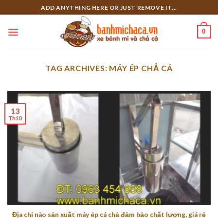
Skip
ADD ANYTHING HERE OR JUST REMOVE IT...
to
content
0
TAG ARCHIVES:
MÁY ÉP CHẢ CÁ
13
Th10
Địa chỉ nào sản xuất máy ép cá chả đảm bảo chất lượng, giá rẻ