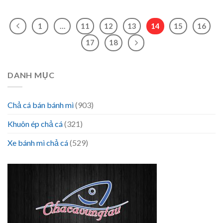
1
…
11
12
13
14
15
16
17
18
DANH MỤC
Chả cá bán bánh mì
(903)
Khuôn ép chả cá
(321)
Xe bánh mì chả cá
(529)