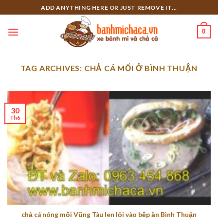
Skip
ADD ANYTHING HERE OR JUST REMOVE IT...
to
content
0
TAG ARCHIVES:
CHẢ CÁ MỐI Ở BÌNH THUẬN
30
Th6
chả cá nóng mối Vũng Tàu len lỏi vào bếp ăn Bình Thuận