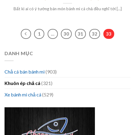
Bất kì ai có ý tưởng bán món bánh mì cá chả đều nghĩ tới [...]
1
…
30
31
32
33
DANH MỤC
Chả cá bán bánh mì
(903)
Khuôn ép chả cá
(321)
Xe bánh mì chả cá
(529)