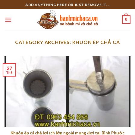
Skip
ADD ANYTHING HERE OR JUST REMOVE IT...
to
content
0
CATEGORY ARCHIVES:
KHUÔN ÉP CHẢ CÁ
27
Th8
Khuôn ép cá chả lợi ích lớn ngoài mong đợi tại Bình Phước