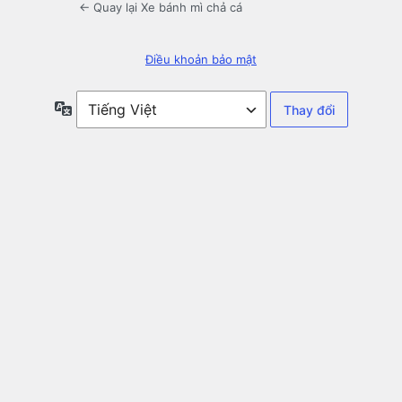
← Quay lại Xe bánh mì chả cá
Điều khoản bảo mật
Ngôn
ngữ